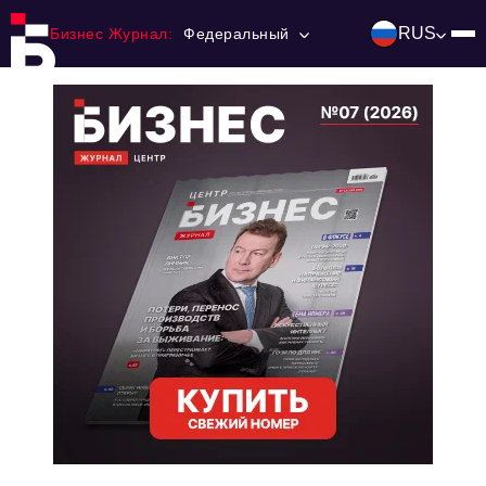
RUS
Бизнес Журнал:
Федеральный
Главная
Франчайзинг
Номера журнала
Контакты
Категории:
Инвестиции
События
Ниши и рынки
Технологии и тренды
Инфраструктура развития