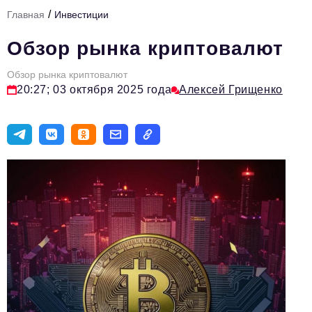
/
Главная
Инвестиции
Тема номера
Обзор рынка криптовалют
HR
Обзор рынка криптовалют
Персона номера
20:27; 03 октября 2025 года
Алексей Грищенко
Юридический практикум
Стиль жизни
Туризм
Импортозамещение
ОПК
Эксперты
Авторские материалы
Видео