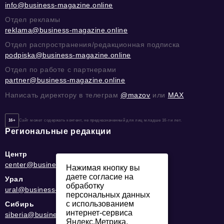
info@business-magazine.online
Отдел рекламы
reklama@business-magazine.online
Отдел распространения/редакционная подписка
podpiska@business-magazine.online
Отдел по работе с партнерами
partner@business-magazine.online
Написать директору в телеграм
@mazov
или
MAX
16+
Сайт может содержать контент, не предназначенный для лиц младше 16-ти лет.
Региональные редакции
Центр
center@business-magazine.online
Нажимая кнопку вы
даете согласие на
Урал
обработку
ural@business-magazine.online
персональных данных
с использованием
Сибирь
интернет-сервиса
siberia@business-magazine.online
Яндекс.Метрика,