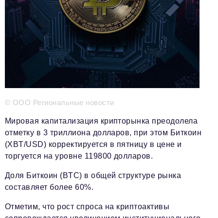
Телефон редакции:
+7 495 727-01-67
Электронные почты редакции:
Информационный отдел
info@business-magazine.online
Отдел рекламы
reklama@business-magazine.online
Отдел распространения/редакционная подписка
podpiska@business-magazine.online
© ООО Региональные новости
Отдел по работе с партнерами
Мировая капитализация крипторынка преодолела
partner@business-magazine.online
отметку в 3 триллиона долларов, при этом Биткоин
(XBT/USD) корректируется в пятницу в цене и
торгуется на уровне 119800 долларов.
Доля Биткоин (BTC) в общей структуре рынка
составляет более 60%.
Отметим, что рост спроса на криптоактивы