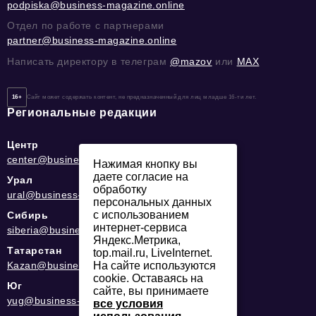
podpiska@business-magazine.online
Отдел по работе с партнерами
partner@business-magazine.online
Написать директору в телеграм
@mazov
или
MAX
16+
Сайт может содержать контент, не предназначенный для лиц младше 16-ти лет.
Региональные редакции
Центр
center@business-magazine.online
Нажимая кнопку вы
даете согласие на
Урал
обработку
ural@business-magazine.online
персональных данных
с использованием
Сибирь
интернет-сервиса
siberia@business-magazine.online
Яндекс.Метрика,
Татарстан
top.mail.ru, LiveInternet.
Kazan@business-magazine.online
На сайте используются
cookie. Оставаясь на
Юг
сайте, вы принимаете
yug@business-magazine.online
все условия