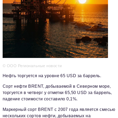
Телефон редакции:
+7 495 727-01-67
Электронные почты редакции:
Информационный отдел
info@business-magazine.online
Отдел рекламы
reklama@business-magazine.online
Отдел распространения/редакционная подписка
podpiska@business-magazine.online
Отдел по работе с партнерами
© ООО Региональные новости
partner@business-magazine.online
Нефть торгуется на уровне 65 USD за баррель.
Сорт нефти BRENT, добываемой в Северном море,
торгуется в четверг у отметки 65,50 USD за баррель,
падение стоимости составило 0,1%.
Маркерный сорт BRENT с 2007 года является смесью
нескольких сортов нефти, добываемых на