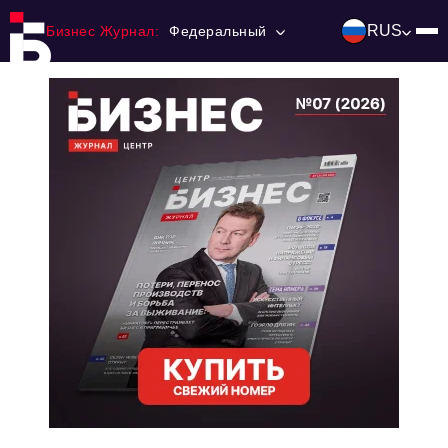
RUS
Бизнес Журнал:
Федеральный
Главная
Франчайзинг
Номера журнала
Контакты
Категории:
Инвестиции
События
Ниши и рынки
Технологии и тренды
Инфраструктура развития