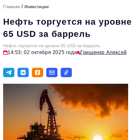
/
Главная
Инвестиции
Тема номера
Нефть торгуется на уровне
HR
65 USD за баррель
Персона номера
Нефть торгуется на уровне 65 USD за баррель
Юридический практикум
14:53; 02 октября 2025 года
Грищенко Алексей
Стиль жизни
Туризм
Импортозамещение
ОПК
Эксперты
Авторские материалы
Видео