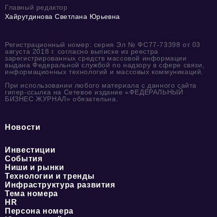
Главный редактор
Хайрутдинова Светлана Юрьевна
Регистрационный номер: серия Эл № ФС77-73398 от 03
августа 2018 г. согласно выписке из реестра
зарегистрированных средств массовой информации
выдана Федеральной службой по надзору в сфере связи,
информационных технологий и массовых коммуникаций.
При использовании любого материала с данного сайта
гипер-ссылка на Сетевое издание «ФЕДЕРАЛЬНЫЙ
БИЗНЕС ЖУРНАЛ» обязательна.
Новости
Инвестиции
События
Ниши и рынки
Технологии и тренды
Инфраструктура развития
Тема номера
HR
Персона номера