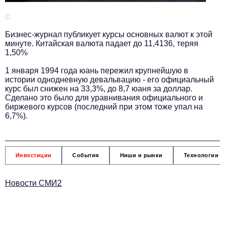
Телефон редакции:
+7 495 727-01-67
©
Электронные почты редакции:
Бизнес-журнал публикует курсы основных валют к этой
Информационный отдел
минуте. Китайская валюта падает до 11,4136, теряя
info@business-magazine.online
1,50%
Отдел рекламы
1 января 1994 года юань пережил крупнейшую в
reklama@business-magazine.online
истории однодневную девальвацию - его официальный
курс был снижен на 33,3%, до 8,7 юаня за доллар.
Отдел распространения/редакционная подписка
Сделано это было для уравнивания официального и
podpiska@business-magazine.online
биржевого курсов (последний при этом тоже упал на
Отдел по работе с партнерами
6,7%).
partner@business-magazine.online
Инвестиции
События
Ниши и рынки
Технологии и
Новости СМИ2