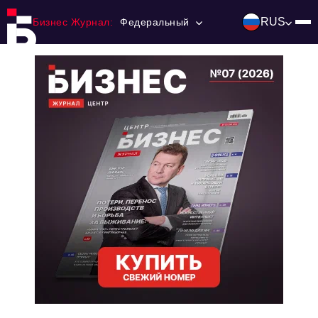
RUS
Бизнес Журнал:
Федеральный
Главная
Франчайзинг
Номера журнала
Контакты
Категории:
Инвестиции
События
Ниши и рынки
Технологии и тренды
Инфраструктура развития