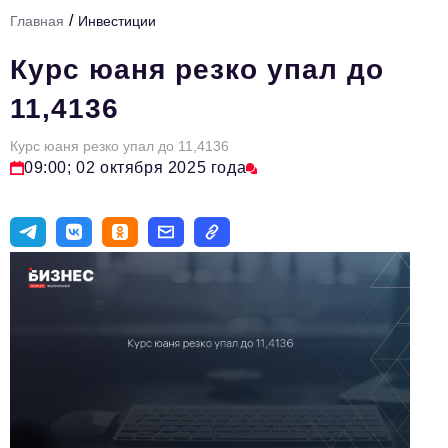
/
Главная
Инвестиции
Тема номера
Курс юаня резко упал до
HR
11,4136
Персона номера
Курс юаня резко упал до 11,4136
Юридический практикум
09:00; 02 октября 2025 года
Стиль жизни
Туризм
Импортозамещение
ОПК
Эксперты
Авторские материалы
Видео