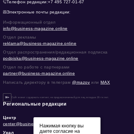
Телефон редакции:
+7 495 727-01-67
Электронные почты редакции:
Информационный отдел
info@business-magazine.online
Отдел рекламы
reklama@business-magazine.online
Отдел распространения/редакционная подписка
podpiska@business-magazine.online
Отдел по работе с партнерами
partner@business-magazine.online
Написать директору в телеграм
@mazov
или
MAX
16+
Сайт может содержать контент, не предназначенный для лиц младше 16-ти лет.
Региональные редакции
Центр
center@business-magazine.online
Нажимая кнопку вы
даете согласие на
Урал