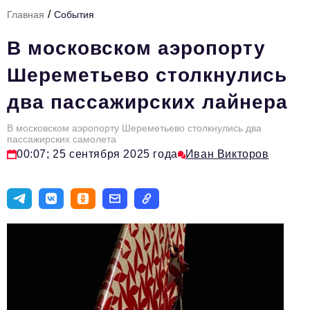
/
Главная
События
Тема номера
В московском аэропорту
HR
Шереметьево столкнулись
Персона номера
два пассажирских лайнера
Юридический практикум
В московском аэропорту Шереметьево столкнулись два
Стиль жизни
пассажирских самолета
00:07; 25 сентября 2025 года
Иван Викторов
Туризм
Импортозамещение
ОПК
Эксперты
Авторские материалы
Видео