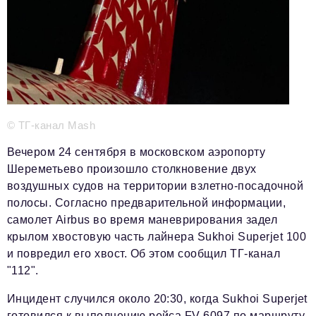
Телефон редакции:
+7 495 727-01-67
Электронные почты редакции:
Информационный отдел
info@business-magazine.online
Отдел рекламы
reklama@business-magazine.online
© ТГ-канал Mash
Отдел распространения/редакционная подписка
podpiska@business-magazine.online
Вечером 24 сентября в московском аэропорту
Отдел по работе с партнерами
Шереметьево произошло столкновение двух
partner@business-magazine.online
воздушных судов на территории взлетно-посадочной
полосы. Согласно предварительной информации,
самолет Airbus во время маневрирования задел
крылом хвостовую часть лайнера Sukhoi Superjet 100
и повредил его хвост. Об этом сообщил ТГ-канал
"112".
Инцидент случился около 20:30, когда Sukhoi Superjet
готовился к выполнению рейса FV 6097 по маршруту