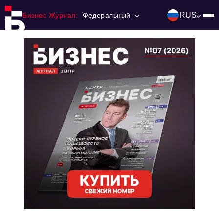
RUS
Бизнес Журнал:
Федеральный
Главная
Франчайзинг
Номера журнала
Контакты
Категории:
Инвестиции
События
Ниши и рынки
Технологии и тренды
Инфраструктура развития