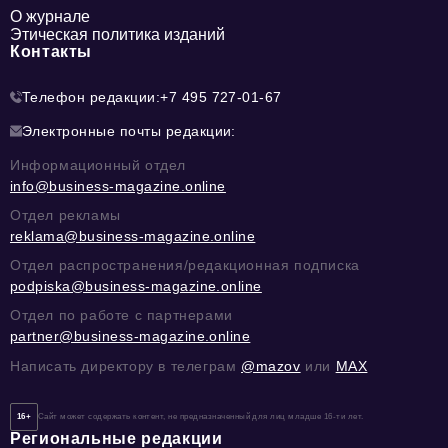
О журнале
Этическая политика изданий
Контакты
Телефон редакции:
+7 495 727-01-67
Электронные почты редакции:
Информационный отдел
info@business-magazine.online
Отдел рекламы
reklama@business-magazine.online
Отдел распространения/редакционная подписка
podpiska@business-magazine.online
Отдел по работе с партнерами
partner@business-magazine.online
Написать директору в телеграм
@mazov
или
MAX
16+
Сайт может содержать контент, не предназначенный для лиц младше 16-ти лет.
Региональные редакции