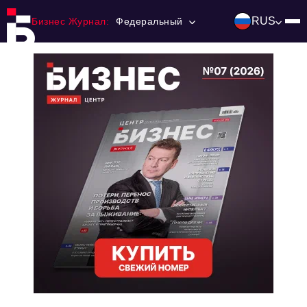
RUS
Бизнес Журнал:
Федеральный
Главная
Франчайзинг
Номера журнала
Контакты
Категории:
Инвестиции
События
Ниши и рынки
Технологии и тренды
Инфраструктура развития