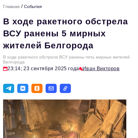
/
Главная
События
Тема номера
В ходе ракетного обстрела
HR
ВСУ ранены 5 мирных
Персона номера
жителей Белгорода
Юридический практикум
В ходе ракетного обстрела ВСУ ранены пять мирных жителей
Стиль жизни
Белгорода
23:14; 23 сентября 2025 года
Иван Викторов
Туризм
Импортозамещение
ОПК
Эксперты
Авторские материалы
Видео