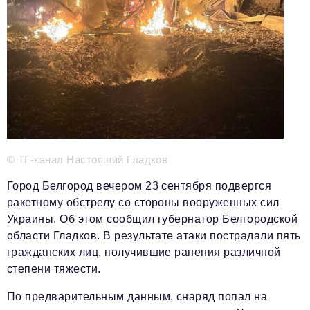
Телефон редакции:
+7 495 727-01-67
Электронные почты редакции:
Информационный отдел
info@business-magazine.online
Отдел рекламы
reklama@business-magazine.online
Отдел распространения/редакционная подписка
podpiska@business-magazine.online
© ТГ-канал Настоящий Гладков
Отдел по работе с партнерами
partner@business-magazine.online
Город Белгород вечером 23 сентября подвергся
ракетному обстрелу со стороны вооруженных сил
Украины. Об этом сообщил губернатор Белгородской
области Гладков. В результате атаки пострадали пять
гражданских лиц, получившие ранения различной
степени тяжести.
По предварительным данным, снаряд попал на