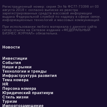
Регистрационный номер: серия Эл № ФС77-73398 от 03
августа 2018 г. согласно выписке из реестра
зарегистрированных средств массовой информации
выдана Федеральной службой по надзору в сфере связи,
информационных технологий и массовых коммуникаций.
При использовании любого материала с данного сайта
гипер-ссылка на Сетевое издание «ФЕДЕРАЛЬНЫЙ
БИЗНЕС ЖУРНАЛ» обязательна.
Новости
Инвестиции
События
Ниши и рынки
Технологии и тренды
Инфраструктура развития
Тема номера
HR
Персона номера
Юридический практикум
Стиль жизни
Туризм
Импортозамещение