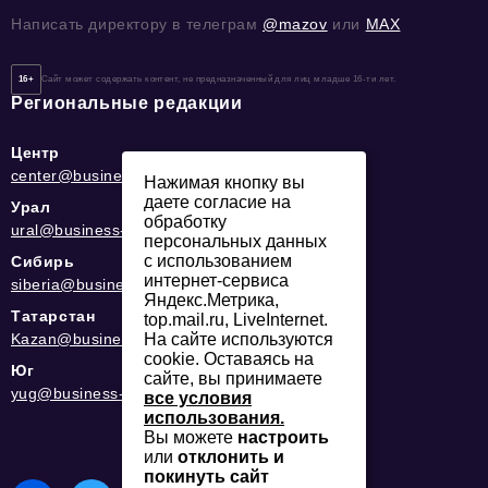
Написать директору в телеграм
@mazov
или
MAX
16+
Сайт может содержать контент, не предназначенный для лиц младше 16-ти лет.
Региональные редакции
Центр
center@business-magazine.online
Нажимая кнопку вы
даете согласие на
Урал
обработку
ural@business-magazine.online
персональных данных
с использованием
Сибирь
интернет-сервиса
siberia@business-magazine.online
Яндекс.Метрика,
Татарстан
top.mail.ru, LiveInternet.
На сайте используются
Kazan@business-magazine.online
cookie. Оставаясь на
Юг
сайте, вы принимаете
yug@business-magazine.online
все условия
использования.
Вы можете
настроить
или
отклонить и
покинуть сайт