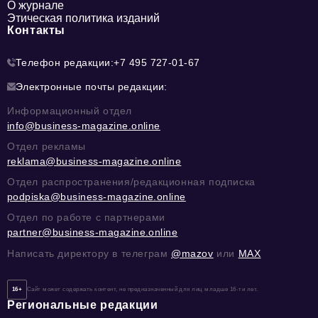
О журнале
Этическая политика изданий
Контакты
Телефон редакции:
+7 495 727-01-67
Электронные почты редакции:
Информационный отдел
info@business-magazine.online
Отдел рекламы
reklama@business-magazine.online
Отдел распространения/редакционная подписка
podpiska@business-magazine.online
Отдел по работе с партнерами
partner@business-magazine.online
Написать директору в телеграм
@mazov
или
MAX
16+
Сайт может содержать контент, не предназначенный для лиц младше 16-ти лет.
Региональные редакции