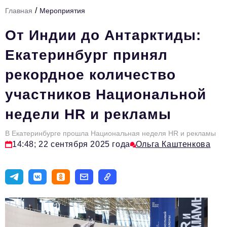
/
Главная
Мероприятия
Тема номера
От Индии до Антарктиды:
HR
Екатеринбург принял
Персона номера
рекордное количество
Юридический практикум
участников Национальной
Стиль жизни
недели HR и рекламы
Туризм
Импортозамещение
В Екатеринбурге прошла Национальная неделя HR и рекламы
14:48; 22 сентября 2025 года
Ольга Каштенкова
ОПК
Эксперты
Авторские материалы
Видео