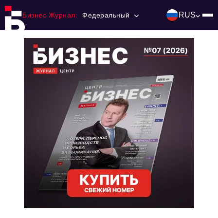
RUS
Бизнес Журнал:
Федеральный
Главная
Франчайзинг
Номера журнала
Контакты
Категории:
Инвестиции
События
Ниши и рынки
Технологии и тренды
Инфраструктура развития