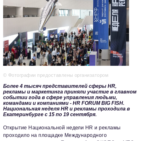
Телефон редакции:
+7 495 727-01-67
Электронные почты редакции:
Информационный отдел
info@business-magazine.online
Отдел рекламы
reklama@business-magazine.online
Отдел распространения/редакционная подписка
podpiska@business-magazine.online
Отдел по работе с партнерами
© Фотографии предоставлены организатором
partner@business-magazine.online
Более 4 тысяч представителей сферы HR,
рекламы и маркетинга приняли участие в главном
событии года в сфере управления людьми,
командами и компаниями - HR FORUM BIG FISH.
Национальная неделя HR и рекламы проходила в
Екатеринбурге с 15 по 19 сентября.
Открытие Национальной недели HR и рекламы
проходило на площадке Международного