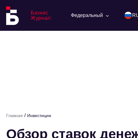
Бизнес
Федеральный
R
Журнал:
/
Главная
Инвестиции
Обзор ставок дене