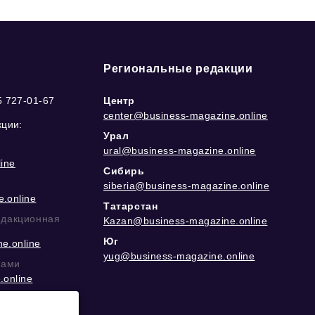
Региональные редакции
5 727-01-67
Центр
center@business-magazine.online
кции:
Урал
ural@business-magazine.online
ine
Сибирь
siberia@business-magazine.online
.online
Татарстан
едакционная
Kazan@business-magazine.online
Юг
e.online
yug@business-magazine.online
рами
.online
еграм