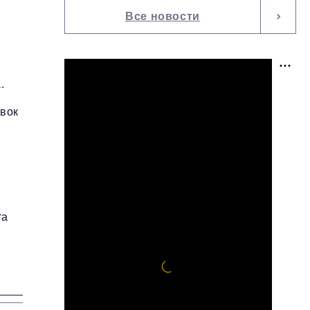
Все новости
.
авок
о
та