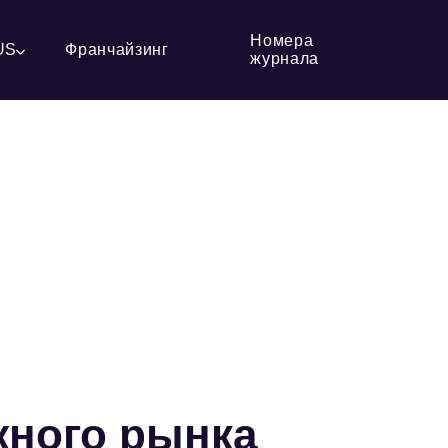
Номера
US
Франчайзинг
журнала
жного рынка