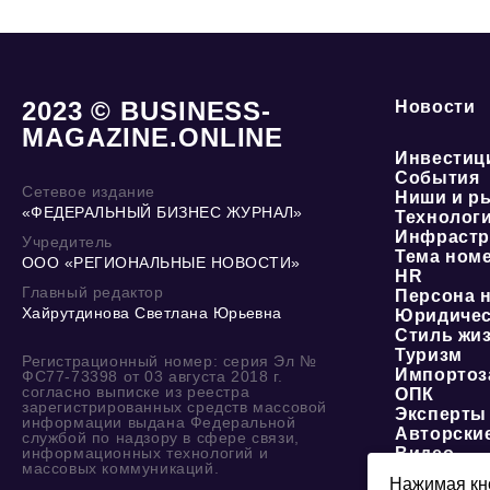
2023 © BUSINESS-
Новости
MAGAZINE.ONLINE
Инвестиц
События
Сетевое издание
Ниши и р
«ФЕДЕРАЛЬНЫЙ БИЗНЕС ЖУРНАЛ»
Технолог
Инфрастр
Учредитель
Тема ном
ООО «РЕГИОНАЛЬНЫЕ НОВОСТИ»
HR
Главный редактор
Персона 
Хайрутдинова Светлана Юрьевна
Юридичес
Стиль жи
Туризм
Регистрационный номер: серия Эл №
Импортоз
ФС77-73398 от 03 августа 2018 г.
согласно выписке из реестра
ОПК
зарегистрированных средств массовой
Эксперты
информации выдана Федеральной
Авторски
службой по надзору в сфере связи,
информационных технологий и
Видео
массовых коммуникаций.
Нажимая кно