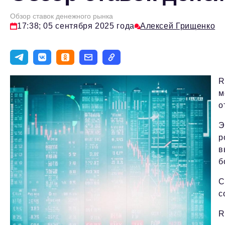
Обзор ставок денежного рынка
17:38; 05 сентября 2025 года
Алексей Грищенко
R
м
о
Э
р
в
б
С
с
R