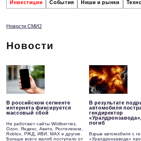
Инвестиции
События
Ниши и рынки
Техн
Новости СМИ2
Новости
В российском сегменте
В результате под
интернета фиксируется
автомобиля постр
массовый сбой
гендиректор
«Уралдронзавода»
погиб
Не работают сайты Wildberries,
Ozon, Яндекс, Авито, Ростелеком,
Roblox, РЖД, ИВИ, MAX и другие.
Взрыв автомобиля с г
Больше всего жалоб поступило от
«Уралдронзавода» про