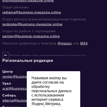
info@business-magazine.online
Отдел рекламы
reklama@business-magazine.online
Отдел распространения/редакционная подписка
podpiska@business-magazine.online
Отдел по работе с партнерами
partner@business-magazine.online
Написать директору в телеграм
@mazov
или
MAX
16+
Сайт может содержать контент, не предназначенный для лиц младше 16-ти лет.
Региональные редакции
Центр
center@business-magazine.online
Нажимая кнопку вы
даете согласие на
Урал
обработку
ural@business-magazine.online
персональных данных
с использованием
Сибирь
интернет-сервиса
siberia@business-magazine.online
Яндекс.Метрика,