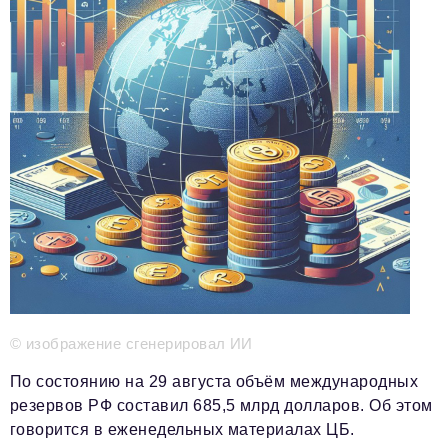
Телефон редакции:
+7 495 727-01-67
Электронные почты редакции:
Информационный отдел
info@business-magazine.online
Отдел рекламы
reklama@business-magazine.online
Отдел распространения/редакционная подписка
podpiska@business-magazine.online
Отдел по работе с партнерами
partner@business-magazine.online
© изображение сгенерировал ИИ
По состоянию на 29 августа объём международных
резервов РФ составил 685,5 млрд долларов. Об этом
говорится в еженедельных материалах ЦБ.