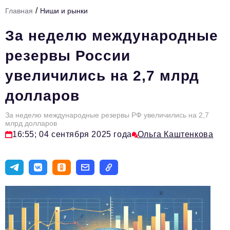
/
Главная
Ниши и рынки
Тема номера
За неделю международные
HR
резервы России
Персона номера
увеличились на 2,7 млрд
Юридический практикум
долларов
Стиль жизни
Туризм
За неделю международные резервы РФ увеличились на 2,7
млрд долларов
16:55; 04 сентября 2025 года
Ольга Каштенкова
Импортозамещение
ОПК
Эксперты
Авторские материалы
Видео