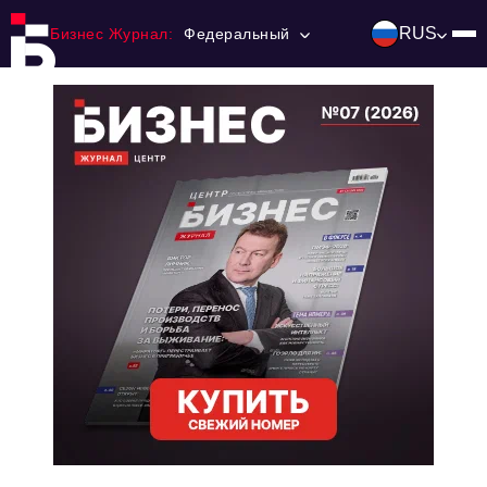
RUS
Бизнес Журнал:
Федеральный
Главная
Франчайзинг
Номера журнала
Контакты
Категории:
Инвестиции
События
Ниши и рынки
Технологии и тренды
Инфраструктура развития