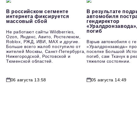
В российском сегменте
В результате под
интернета фиксируется
автомобиля постр
массовый сбой
гендиректор
«Уралдронзавода»
погиб
Не работают сайты Wildberries,
Ozon, Яндекс, Авито, Ростелеком,
Roblox, РЖД, ИВИ, MAX и другие.
Взрыв автомобиля с г
Больше всего жалоб поступило от
«Уралдронзавода» про
жителей Москвы, Санкт-Петербурга,
поселке Большой Исто
Нижегородской, Ростовской и
погиб, сам Ткачук в р
Тюменской областей.
тяжелом состоянии.
06 августа 13:58
05 августа 14:49