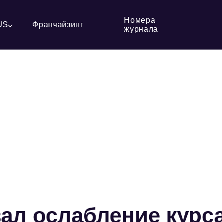
Номера
US
Франчайзинг
журнала
ал ослабление курс