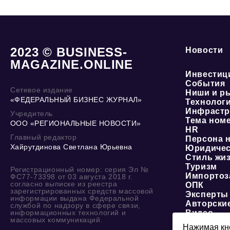
2023 © BUSINESS-
Новости
MAGAZINE.ONLINE
Инвестиц
События
Сетевое издание
Ниши и р
«ФЕДЕРАЛЬНЫЙ БИЗНЕС ЖУРНАЛ»
Технолог
Инфрастр
Учредитель
Тема ном
ООО «РЕГИОНАЛЬНЫЕ НОВОСТИ»
HR
Главный редактор
Персона 
Хайрутдинова Светлана Юрьевна
Юридичес
Стиль жи
Туризм
Регистрационный номер: серия Эл №
Импортоз
ФС77-73398 от 03 августа 2018 г.
согласно выписке из реестра
ОПК
зарегистрированных средств массовой
Эксперты
информации выдана Федеральной
Авторски
службой по надзору в сфере связи,
информационных технологий и
Видео
массовых коммуникаций.
Нажимая кно