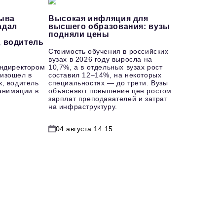
рыва
Высокая инфляция для
адал
высшего образования: вузы
подняли цены
, водитель
Стоимость обучения в российских
вузах в 2026 году выросла на
ендиректором
10,7%, а в отдельных вузах рост
изошел в
составил 12–14%, на некоторых
к, водитель
специальностях — до трети. Вузы
еанимации в
объясняют повышение цен ростом
зарплат преподавателей и затрат
на инфраструктуру.
04 августа 14:15