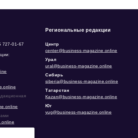
Региональные редакции
5 727-01-67
Центр
center@business-magazine.online
кции:
Урал
ural@business-magazine.online
ine
Сибирь
siberia@business-magazine.online
.online
Татарстан
едакционная
Kazan@business-magazine.online
Юг
e.online
yug@business-magazine.online
рами
.online
еграм