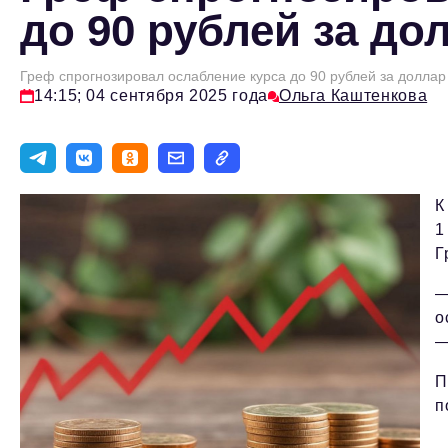
до 90 рублей за до
Греф спрогнозировал ослабление курса до 90 рублей за доллар
14:15; 04 сентября 2025 года
Ольга Каштенкова
К
1
Г
—
о
—
П
п