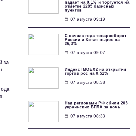
падает на 0,1% и торгуется на
отметке 2285 базисных
пунктов
07 августа 09:19
С начала года товарооборот
России и Китая вырос на
26,3%
07 августа 09:07
й за
Индекс IMOEX2 на открытии
н
торгов рос на 0,51%
07 августа 08:38
года
а,
Над регионами РФ сбили 203
украинских БПЛА за ночь
07 августа 08:33