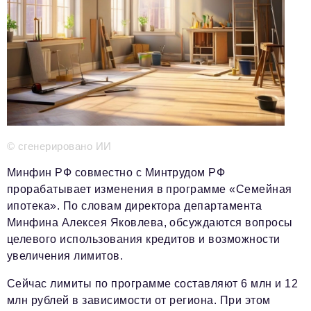
Телефон редакции:
+7 495 727-01-67
Электронные почты редакции:
Информационный отдел
info@business-magazine.online
Отдел рекламы
reklama@business-magazine.online
Отдел распространения/редакционная подписка
podpiska@business-magazine.online
© сгенерировано ИИ
Отдел по работе с партнерами
Минфин РФ совместно с Минтрудом РФ
partner@business-magazine.online
прорабатывает изменения в программе «Семейная
ипотека». По словам директора департамента
Минфина Алексея Яковлева, обсуждаются вопросы
целевого использования кредитов и возможности
увеличения лимитов.
Сейчас лимиты по программе составляют 6 млн и 12
млн рублей в зависимости от региона. При этом