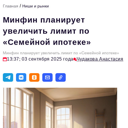
/
Главная
Ниши и рынки
Тема номера
Минфин планирует
HR
увеличить лимит по
Персона номера
«Семейной ипотеке»
Юридический практикум
Минфин планирует увеличить лимит по «Семейной ипотеке»
Стиль жизни
13:37; 03 сентября 2025 года
Чудакова Анастасия
Туризм
Импортозамещение
ОПК
Эксперты
Авторские материалы
Видео