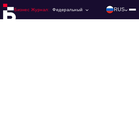
RUS
Бизнес Журнал:
Федеральный
Главная
Франчайзинг
Номера журнала
Контакты
Категории:
Инвестиции
События
Ниши и рынки
Технологии и тренды
Инфраструктура развития