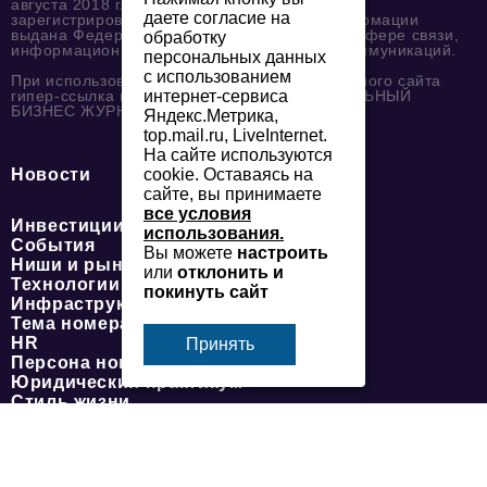
августа 2018 г. согласно выписке из реестра
даете согласие на
зарегистрированных средств массовой информации
выдана Федеральной службой по надзору в сфере связи,
обработку
информационных технологий и массовых коммуникаций.
персональных данных
с использованием
При использовании любого материала с данного сайта
гипер-ссылка на Сетевое издание «ФЕДЕРАЛЬНЫЙ
интернет-сервиса
БИЗНЕС ЖУРНАЛ» обязательна.
Яндекс.Метрика,
top.mail.ru, LiveInternet.
На сайте используются
Новости
cookie. Оставаясь на
сайте, вы принимаете
все условия
Инвестиции
использования.
События
Вы можете
настроить
Ниши и рынки
или
отклонить и
Технологии и тренды
покинуть сайт
Инфраструктура развития
Тема номера
HR
Принять
Персона номера
Юридический практикум
Стиль жизни
Туризм
Импортозамещение
ОПК
Эксперты