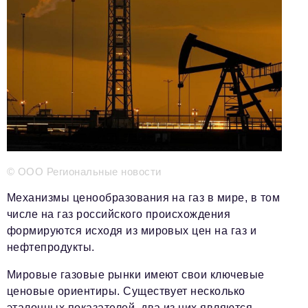
Телефон редакции:
+7 495 727-01-67
Электронные почты редакции:
Информационный отдел
info@business-magazine.online
Отдел рекламы
reklama@business-magazine.online
Отдел распространения/редакционная подписка
podpiska@business-magazine.online
Отдел по работе с партнерами
© ООО Региональные новости
partner@business-magazine.online
Механизмы ценообразования на газ в мире, в том
числе на газ российского происхождения
формируются исходя из мировых цен на газ и
нефтепродукты.
Мировые газовые рынки имеют свои ключевые
ценовые ориентиры. Существует несколько
эталонных показателей, два из них являются