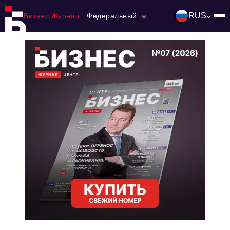
RUS
Бизнес Журнал:
Федеральный
Главная
Франчайзинг
Номера журнала
Контакты
Категории:
Инвестиции
События
Ниши и рынки
Технологии и тренды
Инфраструктура развития