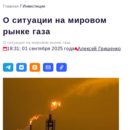
/
Главная
Инвестиции
Тема номера
О ситуации на мировом
HR
рынке газа
Персона номера
О ситуации на мировом рынке газа
Юридический практикум
18:31; 01 сентября 2025 года
Алексей Грищенко
Стиль жизни
Туризм
Импортозамещение
ОПК
Эксперты
Авторские материалы
Видео