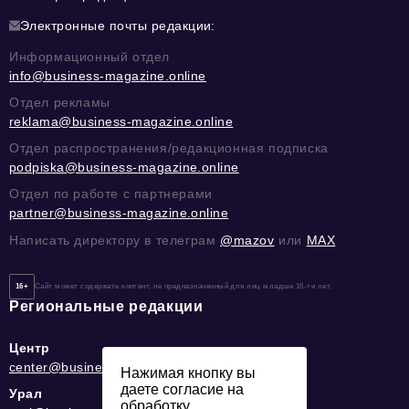
Электронные почты редакции:
Информационный отдел
info@business-magazine.online
Отдел рекламы
reklama@business-magazine.online
Отдел распространения/редакционная подписка
podpiska@business-magazine.online
Отдел по работе с партнерами
partner@business-magazine.online
Написать директору в телеграм
@mazov
или
MAX
16+
Сайт может содержать контент, не предназначенный для лиц младше 16-ти лет.
Региональные редакции
Центр
center@business-magazine.online
Нажимая кнопку вы
даете согласие на
Урал
обработку