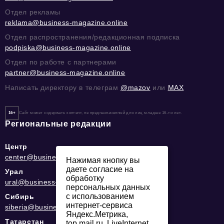
Отдел рекламы
reklama@business-magazine.online
Отдел распространения/редакционная подписка
podpiska@business-magazine.online
Отдел по работе с партнерами
partner@business-magazine.online
Написать директору в телеграм
@mazov
или
MAX
16+
Сайт может содержать контент, не предназначенный для лиц младше 16-ти лет.
Региональные редакции
Центр
center@business-magazine.online
Нажимая кнопку вы
даете согласие на
Урал
обработку
ural@business-magazine.online
персональных данных
с использованием
Сибирь
интернет-сервиса
siberia@business-magazine.online
Яндекс.Метрика,
Татарстан
top.mail.ru, LiveInternet.