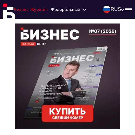
RUS
Бизнес Журнал:
Федеральный
Главная
Франчайзинг
Номера журнала
Контакты
Категории:
Инвестиции
События
Ниши и рынки
Технологии и тренды
Инфраструктура развития