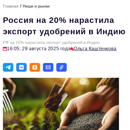
/
Главная
Ниши и рынки
Тема номера
Россия на 20% нарастила
HR
экспорт удобрений в Индию
Персона номера
РФ на 20% нарастила экспорт удобрений в Индию
Юридический практикум
16:05; 29 августа 2025 года
Ольга Каштенкова
Стиль жизни
Туризм
Импортозамещение
ОПК
Эксперты
Авторские материалы
Видео