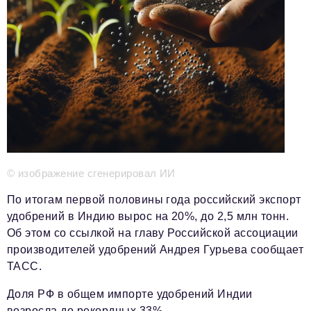
Телефон редакции:
+7 495 727-01-67
Электронные почты редакции:
Информационный отдел
info@business-magazine.online
Отдел рекламы
reklama@business-magazine.online
Отдел распространения/редакционная подписка
podpiska@business-magazine.online
Отдел по работе с партнерами
© изображение сгенерировал ИИ
partner@business-magazine.online
По итогам первой половины года российский экспорт
удобрений в Индию вырос на 20%, до 2,5 млн тонн.
Об этом со ссылкой на главу Российской ассоциации
производителей удобрений Андрея Гурьева сообщает
ТАСС.
Доля РФ в общем импорте удобрений Индии
возросла до рекордных 33%.