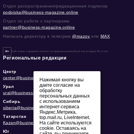
Отдел распространения/редакционная подписка
podpiska@business-magazine.online
Отдел по работе с партнерами
partner@business-magazine.online
Написать директору в телеграм
@mazov
или
MAX
16+
Сайт может содержать контент, не предназначенный для лиц младше 16-ти лет.
Региональные редакции
Центр
center@business-magazine.online
Нажимая кнопку вы
даете согласие на
Урал
обработку
ural@business-magazine.online
персональных данных
с использованием
Сибирь
интернет-сервиса
siberia@business-magazine.online
Яндекс.Метрика,
Татарстан
top.mail.ru, LiveInternet.
Kazan@business-magazine.online
На сайте используются
cookie. Оставаясь на
Юг
сайте, вы принимаете