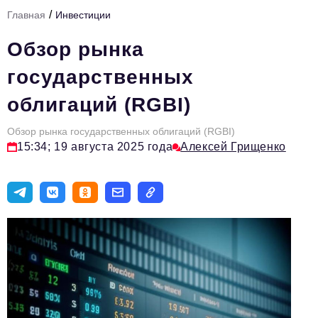
/
Главная
Инвестиции
Тема номера
Обзор рынка
HR
государственных
Персона номера
облигаций (RGBI)
Юридический практикум
Обзор рынка государственных облигаций (RGBI)
Стиль жизни
15:34; 19 августа 2025 года
Алексей Грищенко
Туризм
Импортозамещение
ОПК
Эксперты
Авторские материалы
Видео