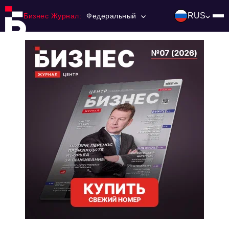
RUS
Бизнес Журнал:
Федеральный
Главная
Франчайзинг
Номера журнала
Контакты
Категории:
Инвестиции
События
Ниши и рынки
Технологии и тренды
Инфраструктура развития