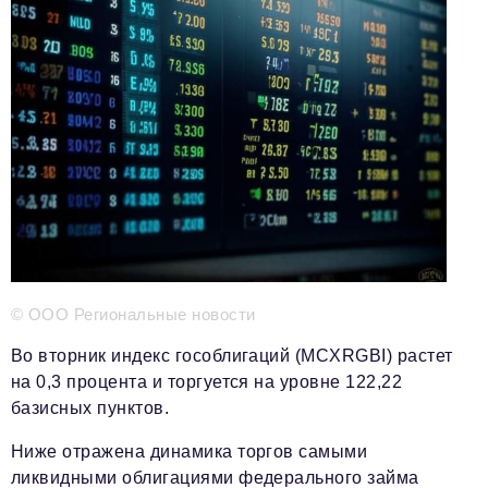
Телефон редакции:
+7 495 727-01-67
Электронные почты редакции:
Информационный отдел
info@business-magazine.online
Отдел рекламы
reklama@business-magazine.online
Отдел распространения/редакционная подписка
podpiska@business-magazine.online
Отдел по работе с партнерами
partner@business-magazine.online
© ООО Региональные новости
Во вторник индекс гособлигаций (MCXRGBI) растет
на 0,3 процента и торгуется на уровне 122,22
базисных пунктов.
Ниже отражена динамика торгов самыми
ликвидными облигациями федерального займа