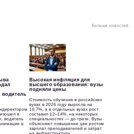
Больше новостей
рыва
Высокая инфляция для
адал
высшего образования: вузы
подняли цены
, водитель
Стоимость обучения в российских
вузах в 2026 году выросла на
ендиректором
10,7%, а в отдельных вузах рост
изошел в
составил 12–14%, на некоторых
к, водитель
специальностях — до трети. Вузы
еанимации в
объясняют повышение цен ростом
зарплат преподавателей и затрат
на инфраструктуру.