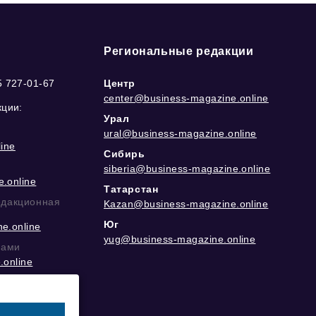
Региональные редакции
5 727-01-67
Центр
center@business-magazine.online
кции:
Урал
ural@business-magazine.online
ine
Сибирь
siberia@business-magazine.online
.online
Татарстан
едакционная
Kazan@business-magazine.online
Юг
e.online
yug@business-magazine.online
рами
.online
еграм