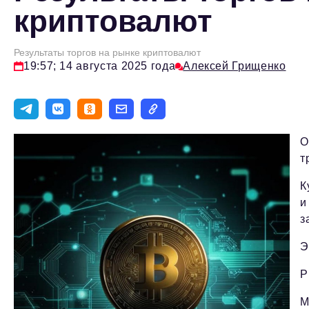
криптовалют
Результаты торгов на рынке криптовалют
19:57; 14 августа 2025 года
Алексей Грищенко
О
т
К
и
з
Э
Р
М