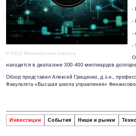
-
-
-
-
© ООО Региональные новости
О
находится в диапазоне 300-400 миллиардов долларо
Обзор представил Алексей Грищенко, д.э.н., профе
Факультета «Высшая школа управления» Финансовог
Инвестиции
События
Ниши и рынки
Техн