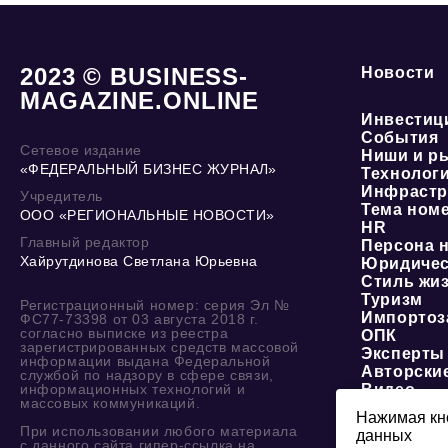
2023 © BUSINESS-
Новости
MAGAZINE.ONLINE
Инвестиц
События
Сетевое издание
Ниши и р
«ФЕДЕРАЛЬНЫЙ БИЗНЕС ЖУРНАЛ»
Технолог
Инфрастр
Учредитель
Тема ном
ООО «РЕГИОНАЛЬНЫЕ НОВОСТИ»
HR
Главный редактор
Персона 
Хайрутдинова Светлана Юрьевна
Юридичес
Стиль жи
Туризм
Регистрационный номер: серия Эл №
Импортоз
ФС77-73398 от 03 августа 2018 г.
согласно выписке из реестра
ОПК
зарегистрированных средств массовой
Эксперты
информации выдана Федеральной
Авторски
службой по надзору в сфере связи,
информационных технологий и
Видео
массовых коммуникаций.
Нажимая кно
При использовании любого материала
данных
О журнале
с данного сайта гипер-ссылка на