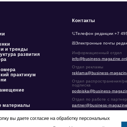
Контакты
Телефон редакции:
+7 49
ии
Электронные почты реда
ынки
ии и тренды
Информационный отдел
уктура развития
info@business-magazine.onl
ера
Отдел рекламы
номера
reklama@business-magazine
кий практикум
зни
Отдел распространения/р
подписка
амещение
podpiska@business-magazin
Отдел по работе с партне
е материалы
partner@business-magazine
Написать директору в тел
@mazov
или
MAX
пку вы даете согласие на обработку персональных
Этическая политика