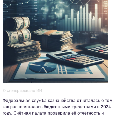
Телефон редакции:
+7 495 727-01-67
Электронные почты редакции:
Информационный отдел
info@business-magazine.online
Отдел рекламы
reklama@business-magazine.online
Отдел распространения/редакционная подписка
podpiska@business-magazine.online
Отдел по работе с партнерами
partner@business-magazine.online
© сгенерировано ИИ
Федеральная служба казначейства отчиталась о том,
как распоряжалась бюджетными средствами в 2024
году. Счётная палата проверила её отчётность и