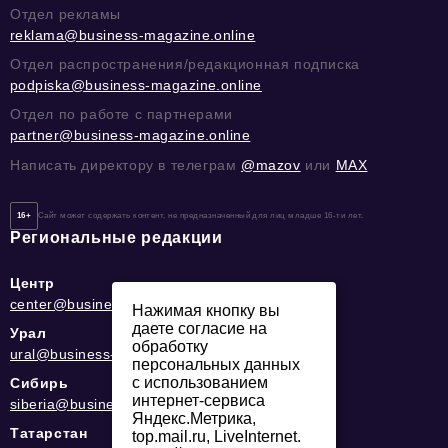
Отдел рекламы
reklama@business-magazine.online
Отдел распространения/редакционная подписка
podpiska@business-magazine.online
Отдел по работе с партнерами
partner@business-magazine.online
Написать директору в телеграм
@mazov
или
MAX
16+
Сайт может содержать контент, не предназначенный для лиц младше 16-ти лет.
Региональные редакции
Центр
center@business-magazine.online
Нажимая кнопку вы
даете согласие на
Урал
обработку
ural@business-magazine.online
персональных данных
с использованием
Сибирь
интернет-сервиса
siberia@business-magazine.online
Яндекс.Метрика,
Татарстан
top.mail.ru, LiveInternet.