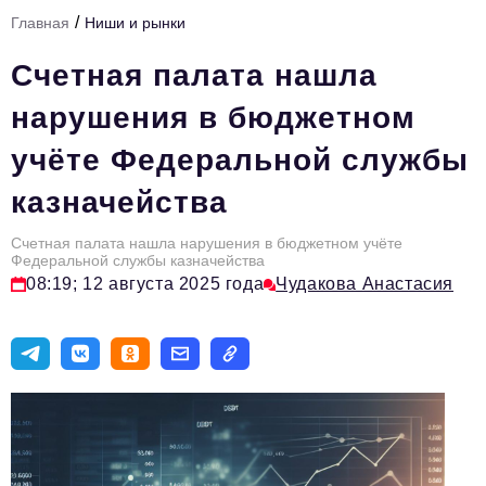
/
Главная
Ниши и рынки
Тема номера
Счетная палата нашла
HR
нарушения в бюджетном
Персона номера
учёте Федеральной службы
Юридический практикум
казначейства
Стиль жизни
Туризм
Счетная палата нашла нарушения в бюджетном учёте
Федеральной службы казначейства
08:19; 12 августа 2025 года
Чудакова Анастасия
Импортозамещение
ОПК
Эксперты
Авторские материалы
Видео