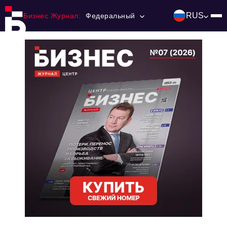
RUS
Бизнес Журнал:
Федеральный
Главная
Франчайзинг
Номера журнала
Контакты
Категории:
Инвестиции
События
Ниши и рынки
Технологии и тренды
Инфраструктура развития