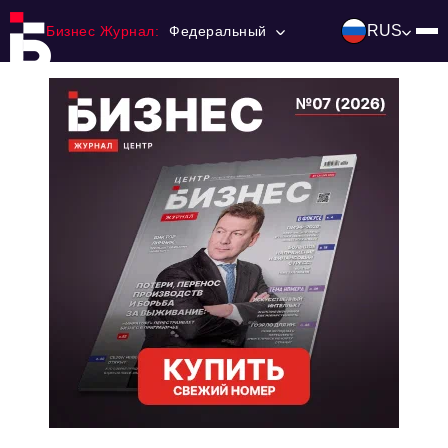
RUS
Бизнес Журнал:
Федеральный
Главная
Франчайзинг
Номера журнала
Контакты
Категории:
Инвестиции
События
Ниши и рынки
Технологии и тренды
Инфраструктура развития