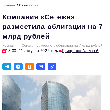
/
Главная
Инвестиции
Тема номера
Компания «Сегежа»
HR
разместила облигации на 7
Персона номера
млрд рублей
Юридический практикум
Компания «Сегежа» разместила облигации на 7 млрд рублей
Стиль жизни
13:00; 11 августа 2025 года
Грищенко Алексей
Туризм
Импортозамещение
ОПК
Эксперты
Авторские материалы
Видео