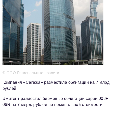
Телефон редакции:
+7 495 727-01-67
Электронные почты редакции:
Информационный отдел
info@business-magazine.online
Отдел рекламы
reklama@business-magazine.online
Отдел распространения/редакционная подписка
podpiska@business-magazine.online
Отдел по работе с партнерами
partner@business-magazine.online
© ООО Региональные новости
Компания «Сегежа» разместила облигации на 7 млрд
рублей.
Эмитент разместил биржевые облигации серии 003P-
06R на 7 млрд. рублей по номинальной стоимости.