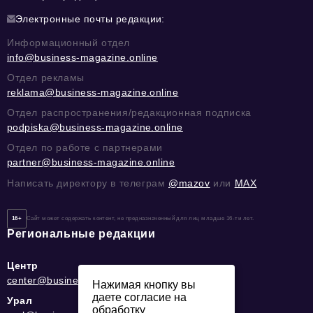
Электронные почты редакции:
Информационный отдел
info@business-magazine.online
Отдел рекламы
reklama@business-magazine.online
Отдел распространения/редакционная подписка
podpiska@business-magazine.online
Отдел по работе с партнерами
partner@business-magazine.online
Написать директору в телеграм
@mazov
или
MAX
16+
Сайт может содержать контент, не предназначенный для лиц младше 16-ти лет.
Региональные редакции
Центр
center@business-magazine.online
Нажимая кнопку вы
даете согласие на
Урал
обработку