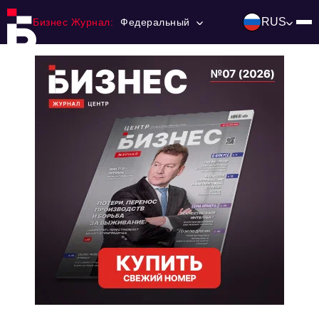
RUS
Бизнес Журнал:
Федеральный
Главная
Франчайзинг
Номера журнала
Контакты
Категории:
Инвестиции
События
Ниши и рынки
Технологии и тренды
Инфраструктура развития