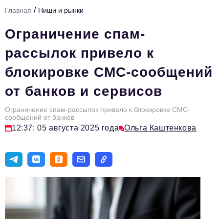
/
Главная
Ниши и рынки
Тема номера
Ограничение спам-
HR
рассылок привело к
Персона номера
блокировке СМС-сообщений
Юридический практикум
от банков и сервисов
Стиль жизни
Туризм
Ограничение спам-рассылок привело к блокировке СМС-
сообщений от банков
12:37; 05 августа 2025 года
Ольга Каштенкова
Импортозамещение
ОПК
Эксперты
Авторские материалы
Видео