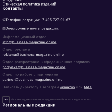
Этическая политика изданий
Контакты
Телефон редакции:
+7 495 727-01-67
Электронные почты редакции:
Информационный отдел
info@business-magazine.online
Отдел рекламы
reklama@business-magazine.online
Отдел распространения/редакционная подписка
podpiska@business-magazine.online
Отдел по работе с партнерами
partner@business-magazine.online
Написать директору в телеграм
@mazov
или
MAX
16+
Сайт может содержать контент, не предназначенный для лиц младше 16-ти лет.
Региональные редакции