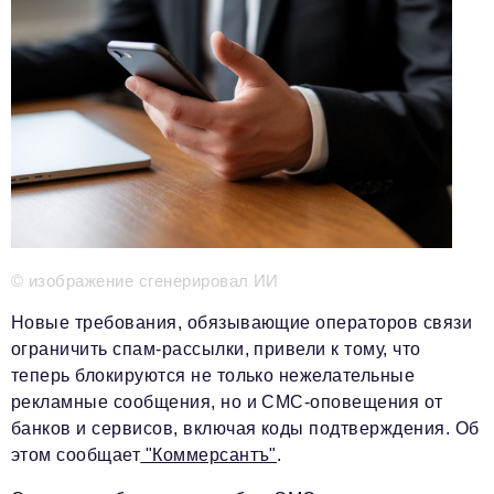
Телефон редакции:
+7 495 727-01-67
Электронные почты редакции:
Информационный отдел
info@business-magazine.online
Отдел рекламы
reklama@business-magazine.online
Отдел распространения/редакционная подписка
podpiska@business-magazine.online
Отдел по работе с партнерами
partner@business-magazine.online
© изображение сгенерировал ИИ
Новые требования, обязывающие операторов связи
ограничить спам-рассылки, привели к тому, что
теперь блокируются не только нежелательные
рекламные сообщения, но и СМС-оповещения от
банков и сервисов, включая коды подтверждения. Об
этом сообщает
"Коммерсантъ"
.