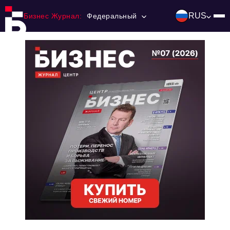
RUS
Бизнес Журнал:
Федеральный
Главная
Франчайзинг
Номера журнала
Контакты
Категории:
Инвестиции
События
Ниши и рынки
Технологии и тренды
Инфраструктура развития