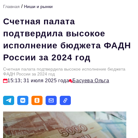
/
Главная
Ниши и рынки
Тема номера
Счетная палата
HR
подтвердила высокое
Персона номера
исполнение бюджета ФАДН
Юридический практикум
России за 2024 год
Стиль жизни
Туризм
Счетная палата подтвердила высокое исполнение бюджета
ФАДН России за 2024 год
15:13; 31 июля 2025 года
Басуева Ольга
Импортозамещение
ОПК
Эксперты
Авторские материалы
Видео