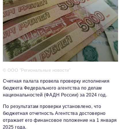
Телефон редакции:
+7 495 727-01-67
Электронные почты редакции:
Информационный отдел
info@business-magazine.online
Отдел рекламы
reklama@business-magazine.online
Отдел распространения/редакционная подписка
podpiska@business-magazine.online
Отдел по работе с партнерами
© ООО "Региональные новости"
partner@business-magazine.online
Счетная палата провела проверку исполнения
бюджета Федерального агентства по делам
национальностей (ФАДН России) за 2024 год.
По результатам проверки установлено, что
бюджетная отчетность Агентства достоверно
отражает его финансовое положение на 1 января
2025 года.