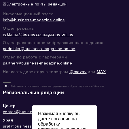
Электронные почты редакции:
Информационный отдел
info@business-magazine.online
Отдел рекламы
reklama@business-magazine.online
Отдел распространения/редакционная подписка
podpiska@business-magazine.online
Отдел по работе с партнерами
partner@business-magazine.online
Написать директору в телеграм
@mazov
или
MAX
16+
Сайт может содержать контент, не предназначенный для лиц младше 16-ти лет.
Региональные редакции
Центр
center@business-magazine.online
Нажимая кнопку вы
даете согласие на
Урал
обработку
ural@business-magazine.online