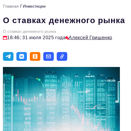
/
Главная
Инвестиции
Тема номера
О ставках денежного рынка
HR
О ставках денежного рынка
Персона номера
18:46; 31 июля 2025 года
Алексей Грищенко
Юридический практикум
Стиль жизни
Туризм
Импортозамещение
ОПК
Эксперты
Авторские материалы
Видео