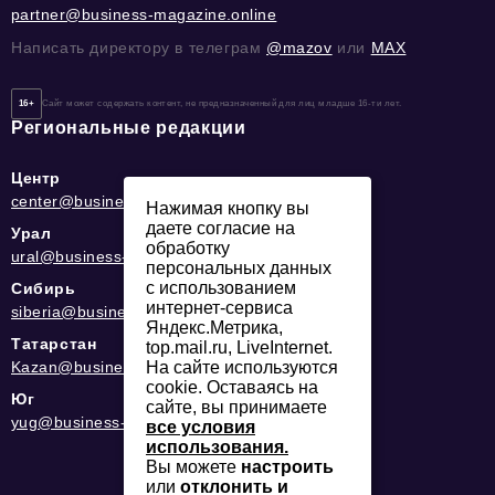
partner@business-magazine.online
Написать директору в телеграм
@mazov
или
MAX
16+
Сайт может содержать контент, не предназначенный для лиц младше 16-ти лет.
Региональные редакции
Центр
center@business-magazine.online
Нажимая кнопку вы
даете согласие на
Урал
обработку
ural@business-magazine.online
персональных данных
с использованием
Сибирь
интернет-сервиса
siberia@business-magazine.online
Яндекс.Метрика,
Татарстан
top.mail.ru, LiveInternet.
Kazan@business-magazine.online
На сайте используются
cookie. Оставаясь на
Юг
сайте, вы принимаете
yug@business-magazine.online
все условия
использования.
Вы можете
настроить
или
отклонить и