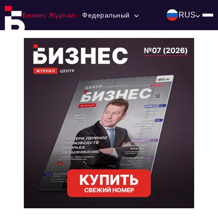
RUS
Бизнес Журнал:
Федеральный
Главная
Франчайзинг
Номера журнала
Контакты
Категории:
Инвестиции
События
Ниши и рынки
Технологии и тренды
Инфраструктура развития