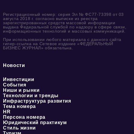
Регистрационный номер: серия Эл № ФС77-73398 от 03
августа 2018 г. согласно выписке из реестра
зарегистрированных средств массовой информации
выдана Федеральной службой по надзору в сфере связи,
информационных технологий и массовых коммуникаций.
При использовании любого материала с данного сайта
гипер-ссылка на Сетевое издание «ФЕДЕРАЛЬНЫЙ
БИЗНЕС ЖУРНАЛ» обязательна.
Новости
Инвестиции
События
Ниши и рынки
Технологии и тренды
Инфраструктура развития
Тема номера
HR
Персона номера
Юридический практикум
Стиль жизни
Туризм