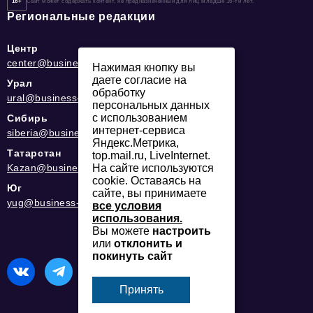
16+
Сайт может содержать контент, не предназначенный для лиц младше 16-ти лет.
Региональные редакции
Центр
center@business-magazine.online
Нажимая кнопку вы
даете согласие на
Урал
обработку
ural@business-magazine.online
персональных данных
с использованием
Сибирь
интернет-сервиса
siberia@business-magazine.online
Яндекс.Метрика,
Татарстан
top.mail.ru, LiveInternet.
Kazan@business-magazine.online
На сайте используются
cookie. Оставаясь на
Юг
сайте, вы принимаете
yug@business-magazine.online
все условия
использования.
Вы можете
настроить
или
отклонить и
покинуть сайт
Принять