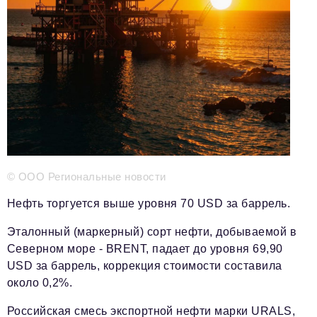
Телефон редакции:
+7 495 727-01-67
Электронные почты редакции:
Информационный отдел
info@business-magazine.online
Отдел рекламы
reklama@business-magazine.online
Отдел распространения/редакционная подписка
podpiska@business-magazine.online
Отдел по работе с партнерами
© ООО Региональные новости
partner@business-magazine.online
Нефть торгуется выше уровня 70 USD за баррель.
Эталонный (маркерный) сорт нефти, добываемой в
Северном море - BRENT, падает до уровня 69,90
USD за баррель, коррекция стоимости составила
около 0,2%.
Российская смесь экспортной нефти марки URALS,