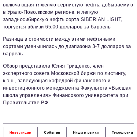
включающая тяжелую сернистую нефть, добываемую
в Урало-Поволжском регионе, и легкую
западносибирскую нефть сорта SIBERIAN LIGHT,
торгуется вблизи 65,00 долларов за баррель.
Разница в стоимости между этими нефтяными
сортами уменьшилась до диапазона 3-7 долларов за
баррель.
Обзор представила Юлия Грищенко, член
экспертного совета Московской биржи по листингу,
к.э.н., заведующая кафедрой финансового и
инвестиционного менеджмента Факультета «Высшая
школа управления» Финансового университета при
Правительстве РФ.
Инвестиции
События
Ниши и рынки
Технологии и