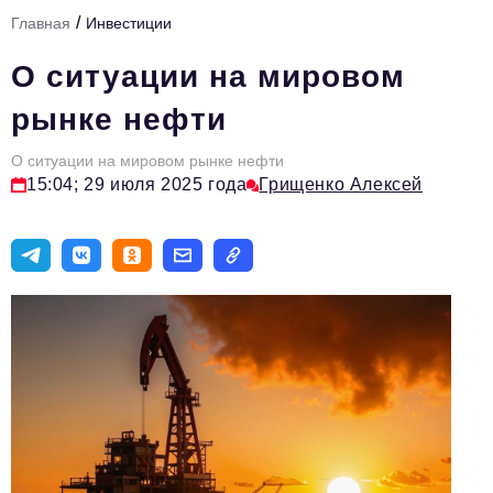
/
Главная
Инвестиции
Тема номера
О ситуации на мировом
HR
рынке нефти
Персона номера
О ситуации на мировом рынке нефти
Юридический практикум
15:04; 29 июля 2025 года
Грищенко Алексей
Стиль жизни
Туризм
Импортозамещение
ОПК
Эксперты
Авторские материалы
Видео