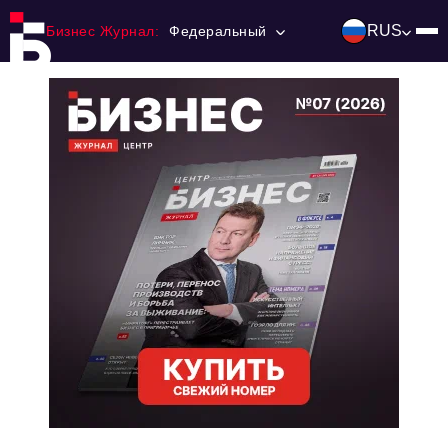
RUS
Бизнес Журнал:
Федеральный
Главная
Франчайзинг
Номера журнала
Контакты
Категории:
Инвестиции
События
Ниши и рынки
Технологии и тренды
Инфраструктура развития