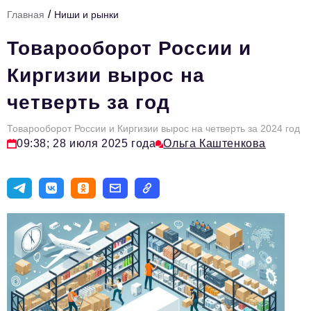
/
Главная
Ниши и рынки
Тема номера
Товарооборот России и
HR
Киргизии вырос на
Персона номера
четверть за год
Юридический практикум
Товарооборот России и Киргизии вырос на четверть за 2024 год
Стиль жизни
09:38; 28 июля 2025 года
Ольга Каштенкова
Туризм
Импортозамещение
ОПК
Эксперты
Авторские материалы
Видео