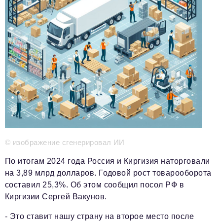
Телефон редакции:
+7 495 727-01-67
Электронные почты редакции:
Информационный отдел
info@business-magazine.online
Отдел рекламы
reklama@business-magazine.online
Отдел распространения/редакционная подписка
podpiska@business-magazine.online
Отдел по работе с партнерами
partner@business-magazine.online
© изображение сгенерировал ИИ
По итогам 2024 года Россия и Киргизия наторговали
на 3,89 млрд долларов. Годовой рост товарооборота
составил 25,3%. Об этом сообщил посол РФ в
Киргизии Сергей Вакунов.
- Это ставит нашу страну на второе место после