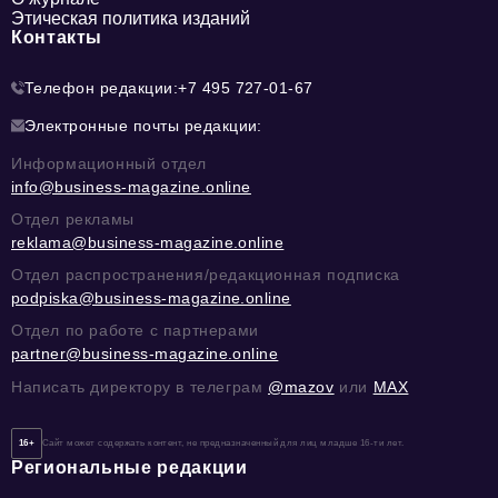
Этическая политика изданий
Контакты
Телефон редакции:
+7 495 727-01-67
Электронные почты редакции:
Информационный отдел
info@business-magazine.online
Отдел рекламы
reklama@business-magazine.online
Отдел распространения/редакционная подписка
podpiska@business-magazine.online
Отдел по работе с партнерами
partner@business-magazine.online
Написать директору в телеграм
@mazov
или
MAX
16+
Сайт может содержать контент, не предназначенный для лиц младше 16-ти лет.
Региональные редакции