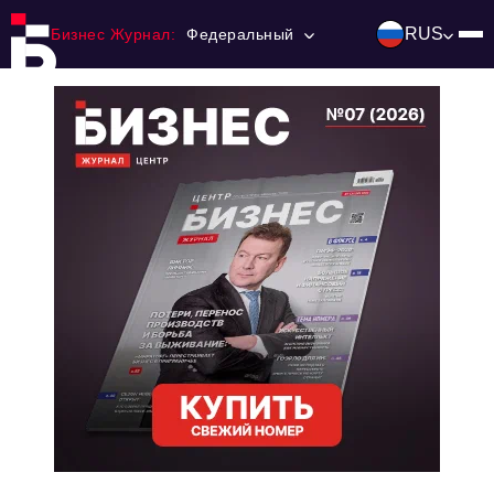
RUS
Бизнес Журнал:
Федеральный
Главная
Франчайзинг
Номера журнала
Контакты
Категории:
Инвестиции
События
Ниши и рынки
Технологии и тренды
Инфраструктура развития