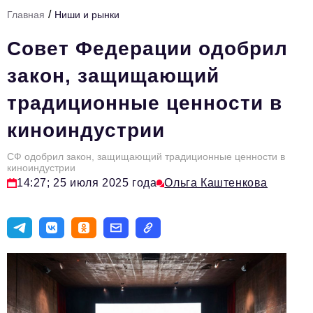
/
Главная
Ниши и рынки
Тема номера
Совет Федерации одобрил
HR
закон, защищающий
Персона номера
традиционные ценности в
Юридический практикум
киноиндустрии
Стиль жизни
Туризм
СФ одобрил закон, защищающий традиционные ценности в
киноиндустрии
14:27; 25 июля 2025 года
Ольга Каштенкова
Импортозамещение
ОПК
Эксперты
Авторские материалы
Видео