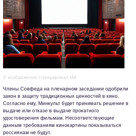
Телефон редакции:
+7 495 727-01-67
Электронные почты редакции:
Информационный отдел
info@business-magazine.online
Отдел рекламы
reklama@business-magazine.online
Отдел распространения/редакционная подписка
podpiska@business-magazine.online
Отдел по работе с партнерами
partner@business-magazine.online
© изображение сгенерировал ИИ
Члены Совфеда на пленарном заседании одобрили
закон в защиту традиционных ценностей в кино.
Согласно ему, Минкульт будет принимать решение в
выдаче или отказе в выдаче прокатного
удостоверения фильмам. Несоответствующие
данным требованиям кинокартины показываться
россиянам не будут.