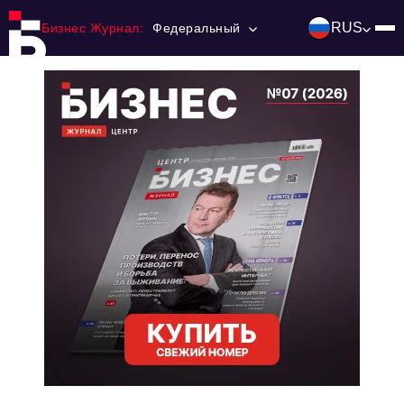
RUS
Бизнес Журнал:
Федеральный
Главная
Франчайзинг
Номера журнала
Контакты
Категории:
Инвестиции
События
Ниши и рынки
Технологии и тренды
Инфраструктура развития