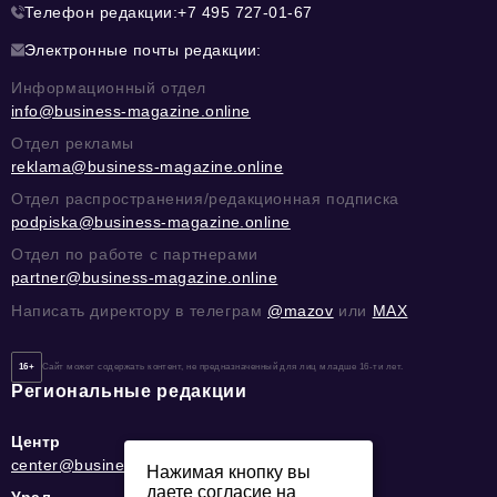
Телефон редакции:
+7 495 727-01-67
Электронные почты редакции:
Информационный отдел
info@business-magazine.online
Отдел рекламы
reklama@business-magazine.online
Отдел распространения/редакционная подписка
podpiska@business-magazine.online
Отдел по работе с партнерами
partner@business-magazine.online
Написать директору в телеграм
@mazov
или
MAX
16+
Сайт может содержать контент, не предназначенный для лиц младше 16-ти лет.
Региональные редакции
Центр
center@business-magazine.online
Нажимая кнопку вы
даете согласие на
Урал