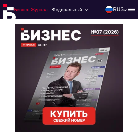
RUS
Бизнес Журнал:
Федеральный
Главная
Франчайзинг
Номера журнала
Контакты
Категории:
Инвестиции
События
Ниши и рынки
Технологии и тренды
Инфраструктура развития