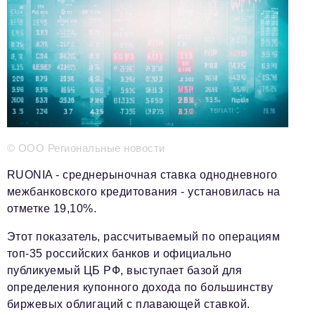
Телефон редакции:
+7 495 727-01-67
Электронные почты редакции:
Информационный отдел
info@business-magazine.online
Отдел рекламы
reklama@business-magazine.online
Отдел распространения/редакционная подписка
podpiska@business-magazine.online
© ООО Региональные новости
Отдел по работе с партнерами
RUONIA - среднерыночная ставка однодневного
partner@business-magazine.online
межбанковского кредитования - установилась на
отметке 19,10%.
Этот показатель, рассчитываемый по операциям
топ-35 российских банков и официально
публикуемый ЦБ РФ, выступает базой для
определения купонного дохода по большинству
биржевых облигаций с плавающей ставкой.