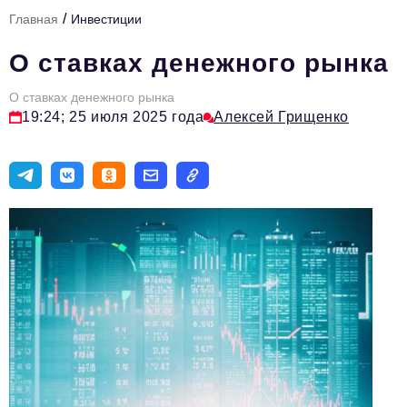
/
Главная
Инвестиции
Тема номера
О ставках денежного рынка
HR
О ставках денежного рынка
Персона номера
19:24; 25 июля 2025 года
Алексей Грищенко
Юридический практикум
Стиль жизни
Туризм
Импортозамещение
ОПК
Эксперты
Авторские материалы
Видео