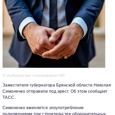
Телефон редакции:
+7 495 727-01-67
Электронные почты редакции:
Информационный отдел
info@business-magazine.online
Отдел рекламы
reklama@business-magazine.online
Отдел распространения/редакционная подписка
podpiska@business-magazine.online
Отдел по работе с партнерами
partner@business-magazine.online
© изображение сгенерировал ИИ
Заместителя губернатора Брянской области Николая
Симоненко отправили под арест. Об этом сообщает
ТАСС.
Симоненко вменяется злоупотребление
полномочиями при строительстве оборонительных