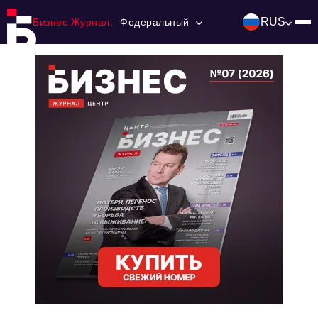
RUS
Бизнес Журнал:
Федеральный
Главная
Франчайзинг
Номера журнала
Контакты
Категории:
Инвестиции
События
Ниши и рынки
Технологии и тренды
Инфраструктура развития