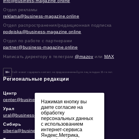
info@business-magazine.online
Отдел рекламы
reklama@business-magazine.online
Отдел распространения/редакционная подписка
podpiska@business-magazine.online
Отдел по работе с партнерами
partner@business-magazine.online
Написать директору в телеграм
@mazov
или
MAX
16+
Сайт может содержать контент, не предназначенный для лиц младше 16-ти лет.
Региональные редакции
Центр
center@business-magazine.online
Нажимая кнопку вы
даете согласие на
Урал
обработку
ural@business-magazine.online
персональных данных
с использованием
Сибирь
интернет-сервиса
siberia@business-magazine.online
Яндекс.Метрика,