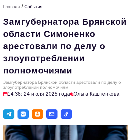
/
Главная
События
Тема номера
Замгубернатора Брянской
HR
области Симоненко
Персона номера
арестовали по делу о
Юридический практикум
злоупотреблении
Стиль жизни
полномочиями
Туризм
Импортозамещение
Замгубернатора Брянской области арестовали по делу о
злоупотреблении полномочиям
ОПК
14:38; 24 июля 2025 года
Ольга Каштенкова
Эксперты
Авторские материалы
Видео