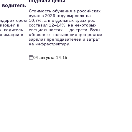
подняли цены
, водитель
Стоимость обучения в российских
вузах в 2026 году выросла на
ендиректором
10,7%, а в отдельных вузах рост
изошел в
составил 12–14%, на некоторых
к, водитель
специальностях — до трети. Вузы
еанимации в
объясняют повышение цен ростом
зарплат преподавателей и затрат
на инфраструктуру.
04 августа 14:15