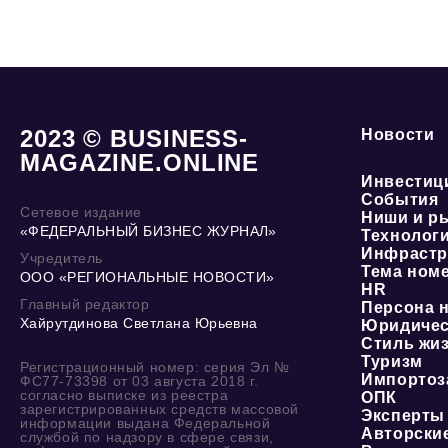
2023 © BUSINESS-
Новости
MAGAZINE.ONLINE
Инвестиц
События
Сетевое издание
Ниши и р
«ФЕДЕРАЛЬНЫЙ БИЗНЕС ЖУРНАЛ»
Технолог
Инфрастр
Учредитель
Тема ном
ООО «РЕГИОНАЛЬНЫЕ НОВОСТИ»
HR
Главный редактор
Персона 
Хайрутдинова Светлана Юрьевна
Юридичес
Стиль жи
Туризм
Регистрационный номер: серия Эл №
Импортоз
ФС77-73398 от 03 августа 2018 г.
согласно выписке из реестра
ОПК
зарегистрированных средств массовой
Эксперты
информации выдана Федеральной
Авторски
службой по надзору в сфере связи,