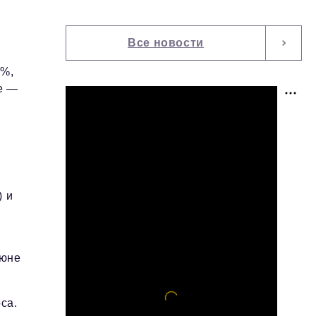
Все новости
4%,
е —
,
) и
июне
са.