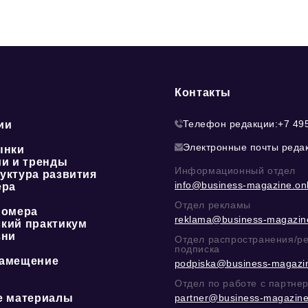
Контакты
Телефон редакции:
+7 49
ии
Электронные почты реда
ынки
ии и тренды
Информационный отдел
уктура развития
info@business-magazine.onl
ера
Отдел рекламы
номера
reklama@business-magazine
кий практикум
зни
Отдел распространения/р
подписка
амещение
podpiska@business-magazin
Отдел по работе с партне
е материалы
partner@business-magazine