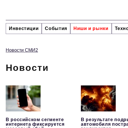
Инвестиции
События
Ниши и рынки
Техн
Новости СМИ2
Новости
В российском сегменте
В результате под
интернета фиксируется
автомобиля постр