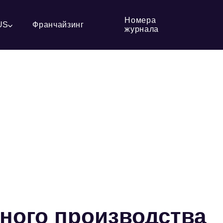
Номера
US
Франчайзинг
журнала
ого производства