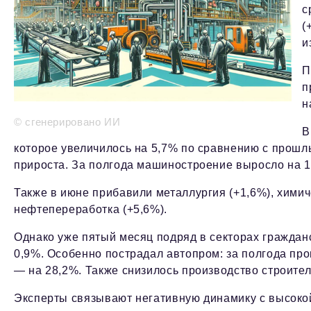
с
(
и
П
п
н
© сгенерировано ИИ
В
которое увеличилось на 5,7% по сравнению с прошл
прироста. За полгода машиностроение выросло на 1
Также в июне прибавили металлургия (+1,6%), хими
нефтепереработка (+5,6%).
Однако уже пятый месяц подряд в секторах граждан
0,9%. Особенно пострадал автопром: за полгода про
— на 28,2%. Также снизилось производство строител
Эксперты связывают негативную динамику с высоко