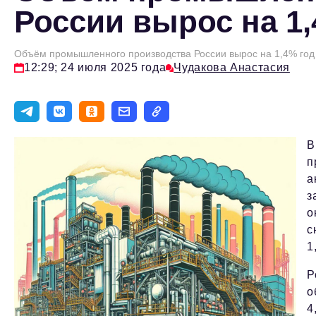
России вырос на 1,
Объём промышленного производства России вырос на 1,4% год 
12:29; 24 июля 2025 года
Чудакова Анастасия
В
п
а
з
о
с
1
Р
о
4