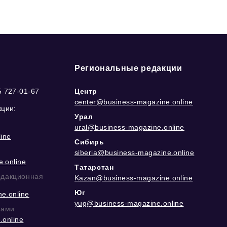
Региональные редакции
5 727-01-67
Центр
center@business-magazine.online
кции:
Урал
ural@business-magazine.online
ine
Сибирь
siberia@business-magazine.online
.online
Татарстан
едакционная
Kazan@business-magazine.online
Юг
e.online
yug@business-magazine.online
рами
.online