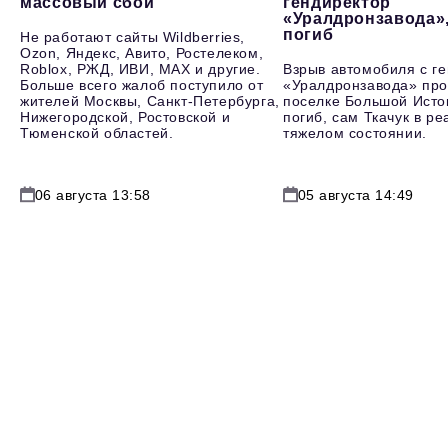
массовый сбой
гендиректор
«Уралдронзавода»
погиб
Не работают сайты Wildberries,
Ozon, Яндекс, Авито, Ростелеком,
Roblox, РЖД, ИВИ, MAX и другие.
Взрыв автомобиля с г
Больше всего жалоб поступило от
«Уралдронзавода» про
жителей Москвы, Санкт-Петербурга,
поселке Большой Исто
Нижегородской, Ростовской и
погиб, сам Ткачук в р
Тюменской областей.
тяжелом состоянии.
06 августа 13:58
05 августа 14:49