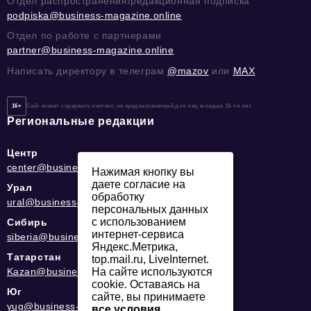
Отдел распространения/редакционная подписка
podpiska@business-magazine.online
Отдел по работе с партнерами
partner@business-magazine.online
Написать директору в телеграм
@mazov
или
MAX
16+
Сайт может содержать контент, не предназначенный для лиц младше 16-ти лет.
Региональные редакции
Центр
center@business-magazine.online
Нажимая кнопку вы
даете согласие на
Урал
обработку
ural@business-magazine.online
персональных данных
с использованием
Сибирь
интернет-сервиса
siberia@business-magazine.online
Яндекс.Метрика,
Татарстан
top.mail.ru, LiveInternet.
Kazan@business-magazine.online
На сайте используются
cookie. Оставаясь на
Юг
сайте, вы принимаете
yug@business-magazine.online
все условия