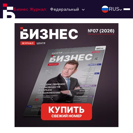
RUS
Бизнес Журнал:
Федеральный
Главная
Франчайзинг
Номера журнала
Контакты
Категории:
Инвестиции
События
Ниши и рынки
Технологии и тренды
Инфраструктура развития