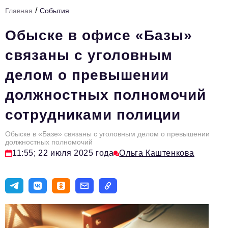
/
Главная
События
Тема номера
Обыске в офисе «Базы»
HR
связаны с уголовным
Персона номера
делом о превышении
Юридический практикум
должностных полномочий
Стиль жизни
сотрудниками полиции
Туризм
Импортозамещение
Обыске в «Базе» связаны с уголовным делом о превышении
должностных полномочий
ОПК
11:55; 22 июля 2025 года
Ольга Каштенкова
Эксперты
Авторские материалы
Видео