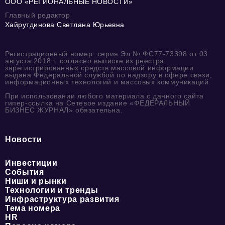
ООО «РЕГИОНАЛЬНЫЕ НОВОСТИ»
Главный редактор
Хайрутдинова Светлана Юрьевна
Регистрационный номер: серия Эл № ФС77-73398 от 03
августа 2018 г. согласно выписке из реестра
зарегистрированных средств массовой информации
выдана Федеральной службой по надзору в сфере связи,
информационных технологий и массовых коммуникаций.
При использовании любого материала с данного сайта
гипер-ссылка на Сетевое издание «ФЕДЕРАЛЬНЫЙ
БИЗНЕС ЖУРНАЛ» обязательна.
Новости
Инвестиции
События
Ниши и рынки
Технологии и тренды
Инфраструктура развития
Тема номера
HR