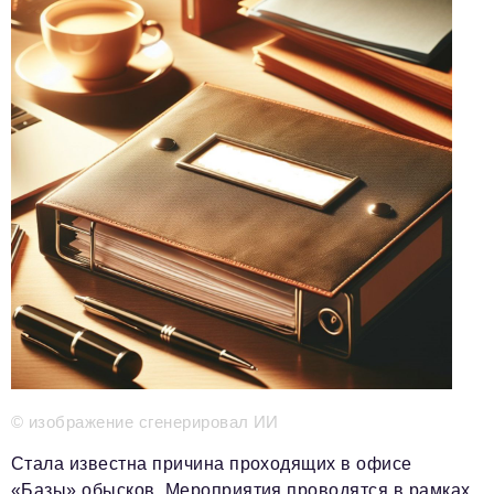
Телефон редакции:
+7 495 727-01-67
Электронные почты редакции:
Информационный отдел
info@business-magazine.online
Отдел рекламы
reklama@business-magazine.online
Отдел распространения/редакционная подписка
podpiska@business-magazine.online
Отдел по работе с партнерами
partner@business-magazine.online
© изображение сгенерировал ИИ
Стала известна причина проходящих в офисе
«Базы» обысков. Мероприятия проводятся в рамках