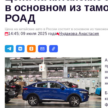
в основном из там
РОАД
Цена на китайские авто в России состоят в основном из тамож
14:45; 09 июля 2025 года
Чудакова Анастасия
А
п
н
и
н
Б
к
ф