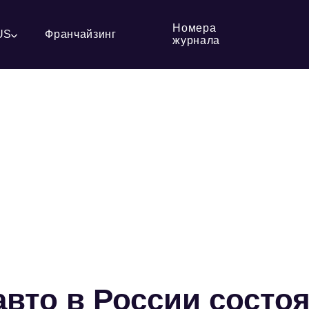
Номера
US
Франчайзинг
журнала
авто в России состо