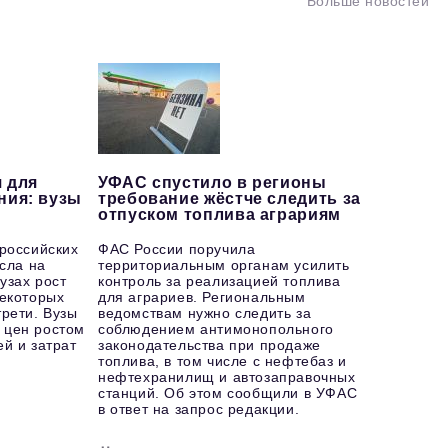
Больше новостей
 для
УФАС спустило в регионы
ния: вузы
требование жёстче следить за
отпуском топлива аграриям
 российских
ФАС России поручила
осла на
территориальным органам усилить
узах рост
контроль за реализацией топлива
некоторых
для аграриев. Региональным
рети. Вузы
ведомствам нужно следить за
 цен ростом
соблюдением антимонопольного
й и затрат
законодательства при продаже
топлива, в том числе с нефтебаз и
нефтехранилищ и автозаправочных
станций. Об этом сообщили в УФАС
в ответ на запрос редакции.