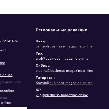
Региональные редакции
5 727-01-67
Центр
center@business-magazine.online
кции:
Урал
ural@business-magazine.online
ine
Сибирь
siberia@business-magazine.online
.online
Татарстан
едакционная
Kazan@business-magazine.online
Юг
e.online
yug@business-magazine.online
рами
.online