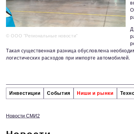
в
О
р
Д
© ООО "Региональные новости"
р
р
Такая существенная разница обусловлена необходи
логистических расходов при импорте автомобилей.
Инвестиции
События
Ниши и рынки
Техн
Новости СМИ2