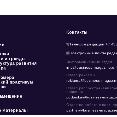
Контакты
Телефон редакции:
+7 49
ии
Электронные почты реда
ынки
ии и тренды
Информационный отдел
уктура развития
info@business-magazine.onl
ера
Отдел рекламы
номера
reklama@business-magazine
кий практикум
зни
Отдел распространения/р
подписка
амещение
podpiska@business-magazin
Отдел по работе с партне
е материалы
partner@business-magazine