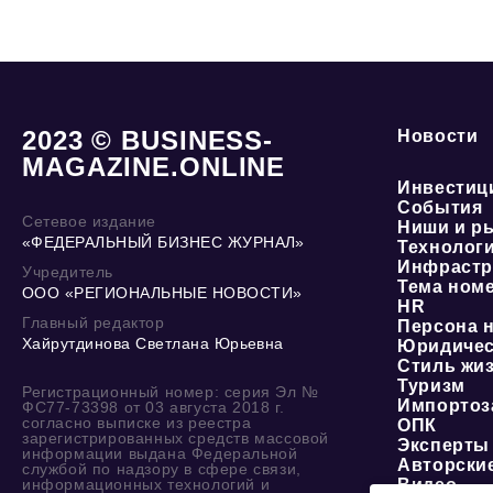
2023 © BUSINESS-
Новости
MAGAZINE.ONLINE
Инвестиц
События
Сетевое издание
Ниши и р
«ФЕДЕРАЛЬНЫЙ БИЗНЕС ЖУРНАЛ»
Технолог
Инфрастр
Учредитель
Тема ном
ООО «РЕГИОНАЛЬНЫЕ НОВОСТИ»
HR
Главный редактор
Персона 
Хайрутдинова Светлана Юрьевна
Юридичес
Стиль жи
Туризм
Регистрационный номер: серия Эл №
Импортоз
ФС77-73398 от 03 августа 2018 г.
согласно выписке из реестра
ОПК
зарегистрированных средств массовой
Эксперты
информации выдана Федеральной
Авторски
службой по надзору в сфере связи,
информационных технологий и
Видео