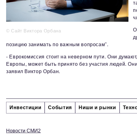
т
п
ч
О
© Сайт Виктора Орбана
д
позицию занимать по важным вопросам".
- Еврокомиссия стоит на неверном пути. Они думают
Европы, может быть принято без участия людей. Они 
заявил Виктор Орбан.
Инвестиции
События
Ниши и рынки
Техн
Новости СМИ2