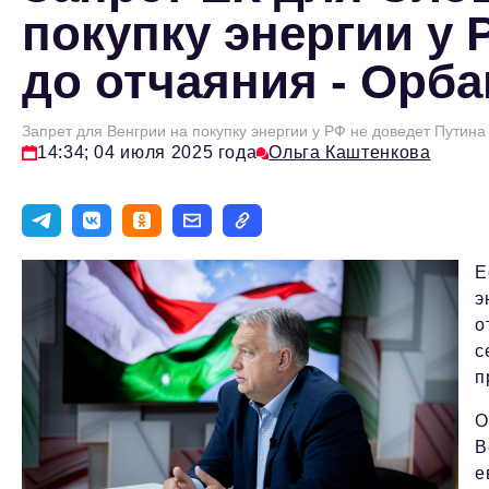
покупку энергии у 
до отчаяния - Орба
Запрет для Венгрии на покупку энергии у РФ не доведет Путина
14:34; 04 июля 2025 года
Ольга Каштенкова
Е
э
о
с
п
О
В
е