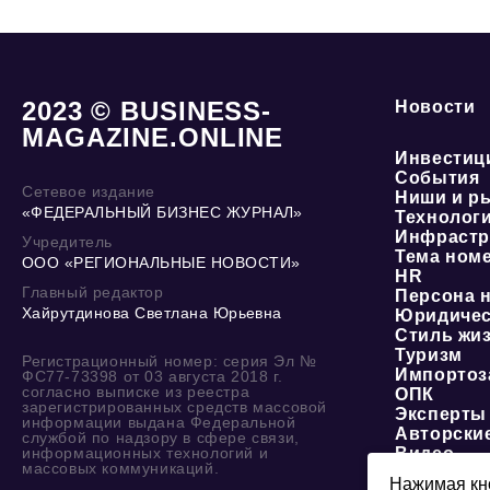
2023 © BUSINESS-
Новости
MAGAZINE.ONLINE
Инвестиц
События
Сетевое издание
Ниши и р
«ФЕДЕРАЛЬНЫЙ БИЗНЕС ЖУРНАЛ»
Технолог
Инфрастр
Учредитель
Тема ном
ООО «РЕГИОНАЛЬНЫЕ НОВОСТИ»
HR
Главный редактор
Персона 
Хайрутдинова Светлана Юрьевна
Юридичес
Стиль жи
Туризм
Регистрационный номер: серия Эл №
Импортоз
ФС77-73398 от 03 августа 2018 г.
согласно выписке из реестра
ОПК
зарегистрированных средств массовой
Эксперты
информации выдана Федеральной
Авторски
службой по надзору в сфере связи,
информационных технологий и
Видео
массовых коммуникаций.
Нажимая кно