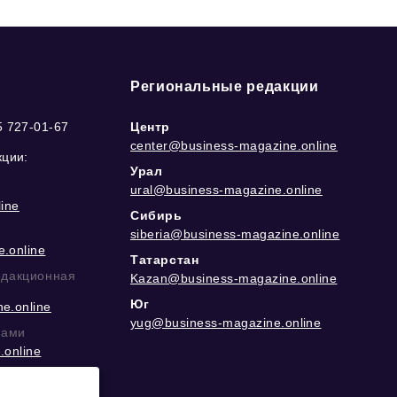
Региональные редакции
5 727-01-67
Центр
center@business-magazine.online
кции:
Урал
ural@business-magazine.online
ine
Сибирь
siberia@business-magazine.online
.online
Татарстан
едакционная
Kazan@business-magazine.online
Юг
e.online
yug@business-magazine.online
рами
.online
еграм