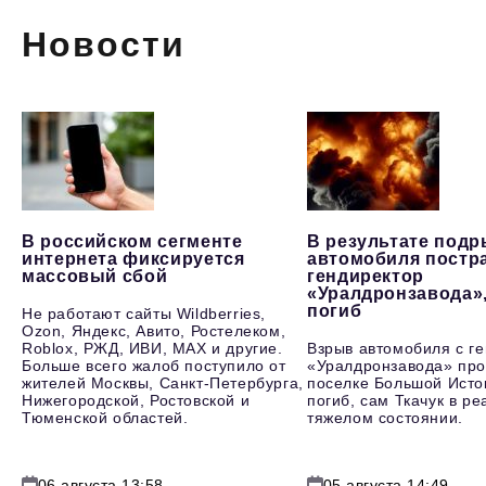
Новости
В российском сегменте
В результате под
интернета фиксируется
автомобиля постр
массовый сбой
гендиректор
«Уралдронзавода»
погиб
Не работают сайты Wildberries,
Ozon, Яндекс, Авито, Ростелеком,
Roblox, РЖД, ИВИ, MAX и другие.
Взрыв автомобиля с г
Больше всего жалоб поступило от
«Уралдронзавода» про
жителей Москвы, Санкт-Петербурга,
поселке Большой Исто
Нижегородской, Ростовской и
погиб, сам Ткачук в р
Тюменской областей.
тяжелом состоянии.
06 августа 13:58
05 августа 14:49