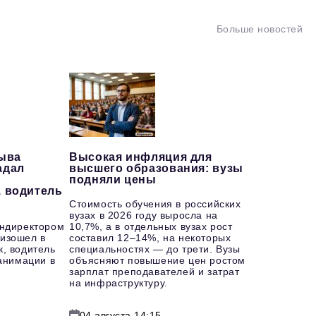
Больше новостей
рыва
Высокая инфляция для
адал
высшего образования: вузы
подняли цены
, водитель
Стоимость обучения в российских
вузах в 2026 году выросла на
ендиректором
10,7%, а в отдельных вузах рост
изошел в
составил 12–14%, на некоторых
к, водитель
специальностях — до трети. Вузы
еанимации в
объясняют повышение цен ростом
зарплат преподавателей и затрат
на инфраструктуру.
04 августа 14:15