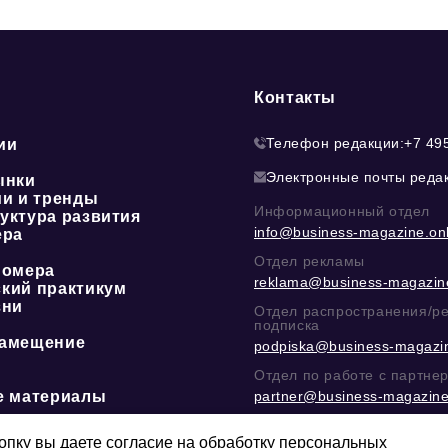
Контакты
Телефон редакции:
+7 49
ии
Электронные почты реда
ынки
ии и тренды
Информационный отдел
уктура развития
info@business-magazine.onl
ера
Отдел рекламы
номера
reklama@business-magazine
кий практикум
зни
Отдел распространения/р
подписка
амещение
podpiska@business-magazin
Отдел по работе с партне
е материалы
partner@business-magazine
Написать директору в тел
@mazov
или
MAX
пку вы даете согласие на обработку персональных