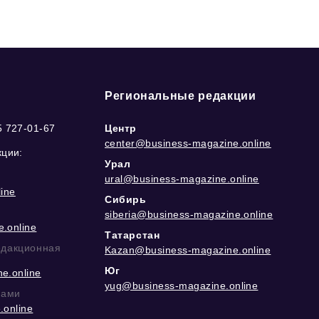
Региональные редакции
5 727-01-67
Центр
center@business-magazine.online
кции:
Урал
ural@business-magazine.online
ine
Сибирь
siberia@business-magazine.online
.online
Татарстан
едакционная
Kazan@business-magazine.online
Юг
e.online
yug@business-magazine.online
рами
.online