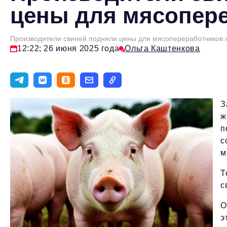
цены для мясопер
Производители свиней подняли цены для мясопереработчиков 
12:22; 26 июня 2025 года
Ольга Каштенкова
З
ж
п
с
м
Т
с
О
э