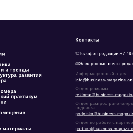
Контакты
Телефон редакции:
+7 49
ии
Электронные почты реда
ынки
ии и тренды
Информационный отдел
уктура развития
info@business-magazine.onl
ера
Отдел рекламы
номера
reklama@business-magazine
кий практикум
зни
Отдел распространения/р
подписка
амещение
podpiska@business-magazin
Отдел по работе с партне
е материалы
partner@business-magazine