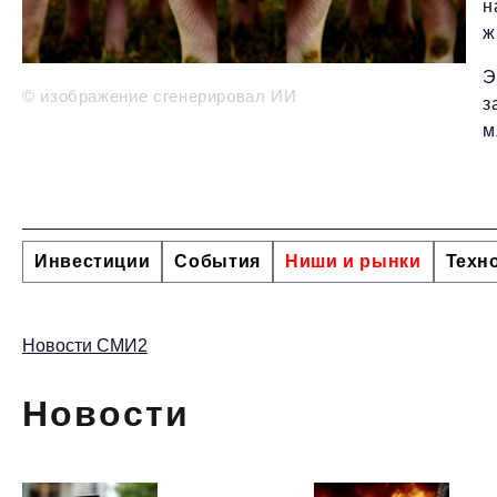
н
ж
Э
© изображение сгенерировал ИИ
з
м
Инвестиции
События
Ниши и рынки
Техн
Новости СМИ2
Новости