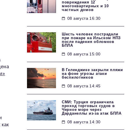
повреждения 12
многоквартирных и 10
частных домов
08 августа 16:30
Шесть человек пострадали
при пожаре на Ильском НПЗ
после падения обломков
БПЛА
08 августа 15:00
а
цена
В Геленджике закрыли пляжи
и»
на фоне угрозы атаки
беспилотников
08 августа 14:45
й
СМИ: Турция ограничила
проход торговых судов в
Черное море через
Дарданеллы из-за атак БПЛА
и
08 августа 14:30
 как