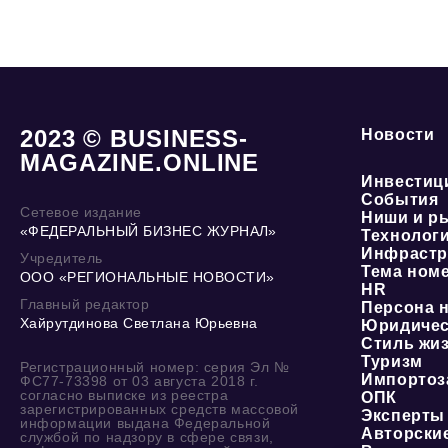
2023 © BUSINESS-
Новости
MAGAZINE.ONLINE
Инвестиц
События
Сетевое издание
Ниши и р
«ФЕДЕРАЛЬНЫЙ БИЗНЕС ЖУРНАЛ»
Технолог
Инфрастр
Учредитель
Тема ном
ООО «РЕГИОНАЛЬНЫЕ НОВОСТИ»
HR
Главный редактор
Персона 
Хайрутдинова Светлана Юрьевна
Юридичес
Стиль жи
Туризм
Регистрационный номер: серия Эл №
Импортоз
ФС77-73398 от 03 августа 2018 г.
согласно выписке из реестра
ОПК
зарегистрированных средств массовой
Эксперты
информации выдана Федеральной
Авторски
службой по надзору в сфере связи,