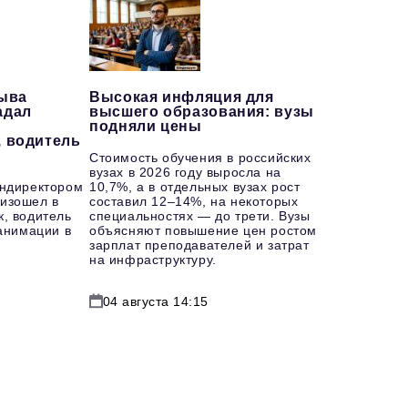
рыва
Высокая инфляция для
адал
высшего образования: вузы
подняли цены
, водитель
Стоимость обучения в российских
вузах в 2026 году выросла на
ендиректором
10,7%, а в отдельных вузах рост
изошел в
составил 12–14%, на некоторых
к, водитель
специальностях — до трети. Вузы
еанимации в
объясняют повышение цен ростом
зарплат преподавателей и затрат
на инфраструктуру.
04 августа 14:15