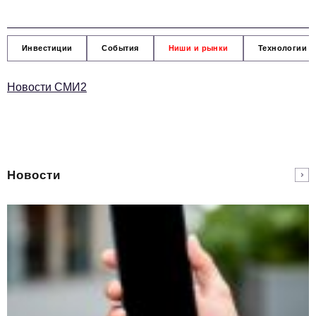
Инвестиции
События
Ниши и рынки
Технологии и
Новости СМИ2
Новости