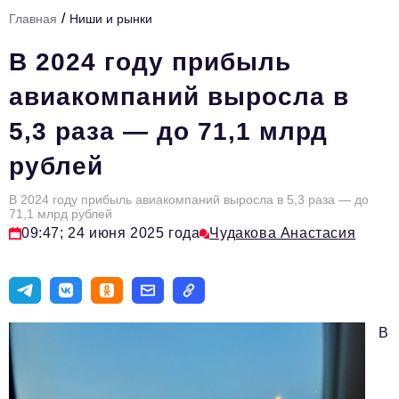
/
Главная
Ниши и рынки
Тема номера
В 2024 году прибыль
HR
авиакомпаний выросла в
Персона номера
5,3 раза — до 71,1 млрд
Юридический практикум
рублей
Стиль жизни
Туризм
В 2024 году прибыль авиакомпаний выросла в 5,3 раза — до
71,1 млрд рублей
09:47; 24 июня 2025 года
Чудакова Анастасия
Импортозамещение
ОПК
Эксперты
В
Авторские материалы
Видео