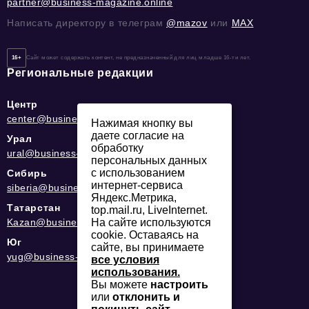
partner@business-magazine.online
Написать директору в телеграм
@mazov
или
MAX
16+
Сайт может содержать контент, не предназначенный для лиц младше 16-ти лет.
Региональные редакции
Центр
center@business-magazine.online
Нажимая кнопку вы
даете согласие на
Урал
обработку
ural@business-magazine.online
персональных данных
с использованием
Сибирь
интернет-сервиса
siberia@business-magazine.online
Яндекс.Метрика,
Татарстан
top.mail.ru, LiveInternet.
На сайте используются
Kazan@business-magazine.online
cookie. Оставаясь на
Юг
сайте, вы принимаете
yug@business-magazine.online
все условия
использования.
Вы можете
настроить
или
отклонить и