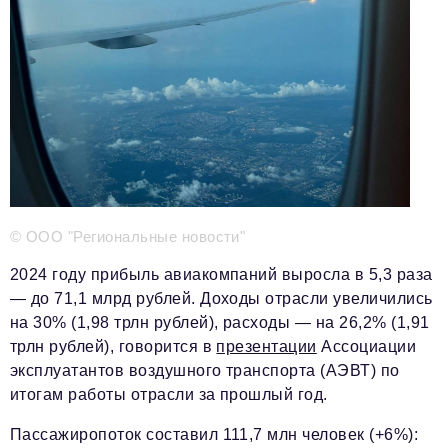
Телефон редакции:
+7 495 727-01-67
Электронные почты редакции:
Информационный отдел
info@business-magazine.online
Отдел рекламы
reklama@business-magazine.online
Отдел распространения/редакционная подписка
podpiska@business-magazine.online
Отдел по работе с партнерами
© ООО "Региональные новости"
partner@business-magazine.online
2024 году прибыль авиакомпаний выросла в 5,3 раза
— до 71,1 млрд рублей. Доходы отрасли увеличились
на 30% (1,98 трлн рублей), расходы — на 26,2% (1,91
трлн рублей), говорится в
презентации
Ассоциации
эксплуатантов воздушного транспорта (АЭВТ) по
итогам работы отрасли за прошлый год.
Пассажиропоток составил 111,7 млн человек (+6%):