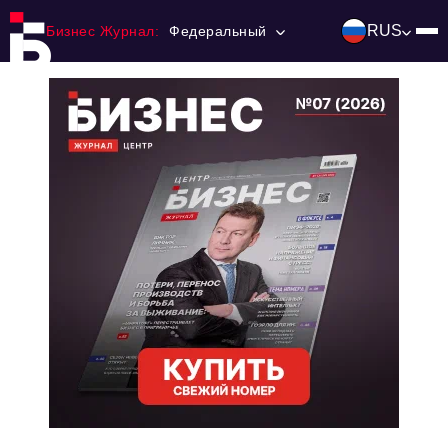
RUS
Бизнес Журнал:
Федеральный
Главная
Франчайзинг
Номера журнала
Контакты
Категории:
Инвестиции
События
Ниши и рынки
Технологии и тренды
Инфраструктура развития