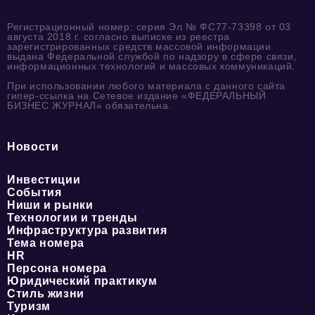
Регистрационный номер: серия Эл № ФС77-73398 от 03
августа 2018 г. согласно выписке из реестра
зарегистрированных средств массовой информации
выдана Федеральной службой по надзору в сфере связи,
информационных технологий и массовых коммуникаций.
При использовании любого материала с данного сайта
гипер-ссылка на Сетевое издание «ФЕДЕРАЛЬНЫЙ
БИЗНЕС ЖУРНАЛ» обязательна.
Новости
Инвестиции
События
Ниши и рынки
Технологии и тренды
Инфраструктура развития
Тема номера
HR
Персона номера
Юридический практикум
Стиль жизни
Туризм