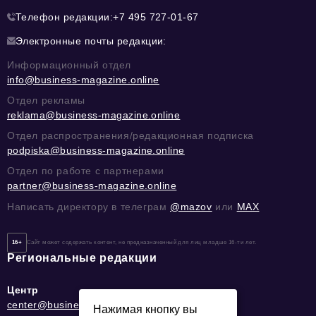
Телефон редакции:
+7 495 727-01-67
Электронные почты редакции:
Информационный отдел
info@business-magazine.online
Отдел рекламы
reklama@business-magazine.online
Отдел распространения/редакционная подписка
podpiska@business-magazine.online
Отдел по работе с партнерами
partner@business-magazine.online
Написать директору в телеграм
@mazov
или
MAX
16+
Сайт может содержать контент, не предназначенный для лиц младше 16-ти лет.
Региональные редакции
Центр
center@business-magazine.online
Нажимая кнопку вы