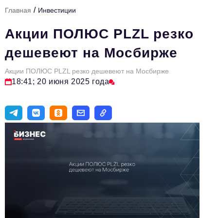
/
Главная
Инвестиции
Тема номера
Акции ПОЛЮС PLZL резко
HR
дешевеют на Мосбирже
Персона номера
Акции ПОЛЮС PLZL резко дешевеют на Мосбирже
Юридический практикум
18:41; 20 июня 2025 года
Стиль жизни
Туризм
Импортозамещение
ОПК
Эксперты
Авторские материалы
Видео