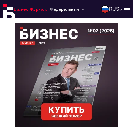
RUS
Бизнес Журнал:
Федеральный
Главная
Франчайзинг
Номера журнала
Контакты
Категории:
Инвестиции
События
Ниши и рынки
Технологии и тренды
Инфраструктура развития