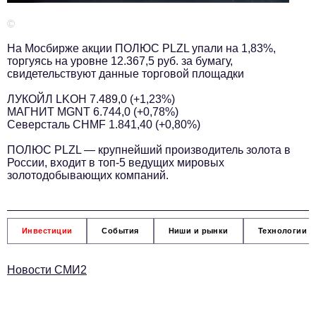
Телефон редакции:
+7 495 727-01-67
©
Электронные почты редакции:
На Мосбирже акции ПОЛЮС PLZL упали на 1,83%,
Информационный отдел
торгуясь на уровне 12.367,5 руб. за бумагу,
info@business-magazine.online
свидетельствуют данные торговой площадки
Отдел рекламы
ЛУКОЙЛ LKOH 7.489,0 (+1,23%)
reklama@business-magazine.online
МАГНИТ MGNT 6.744,0 (+0,78%)
Северсталь CHMF 1.841,40 (+0,80%)
Отдел распространения/редакционная подписка
podpiska@business-magazine.online
ПОЛЮС PLZL — крупнейший производитель золота в
Отдел по работе с партнерами
России, входит в топ-5 ведущих мировых
золотодобывающих компаний.
partner@business-magazine.online
Инвестиции
События
Ниши и рынки
Технологии и
Новости СМИ2