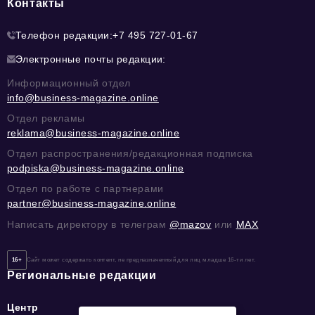
Контакты
Телефон редакции:
+7 495 727-01-67
Электронные почты редакции:
Информационный отдел
info@business-magazine.online
Отдел рекламы
reklama@business-magazine.online
Отдел распространения/редакционная подписка
podpiska@business-magazine.online
Отдел по работе с партнерами
partner@business-magazine.online
Написать директору в телеграм
@mazov
или
MAX
16+
Сайт может содержать контент, не предназначенный для лиц младше 16-ти лет.
Региональные редакции
Центр