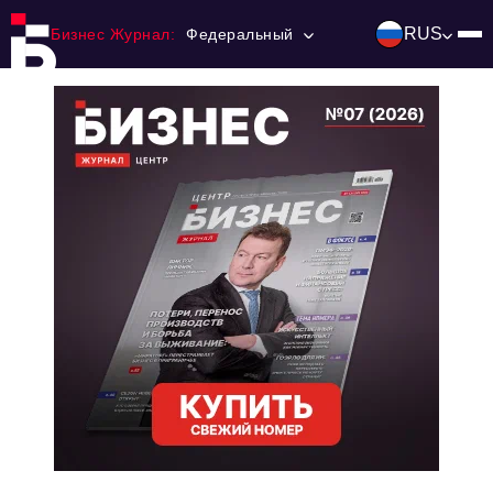
RUS
Бизнес Журнал:
Федеральный
Главная
Франчайзинг
Номера журнала
Контакты
Категории:
Инвестиции
События
Ниши и рынки
Технологии и тренды
Инфраструктура развития