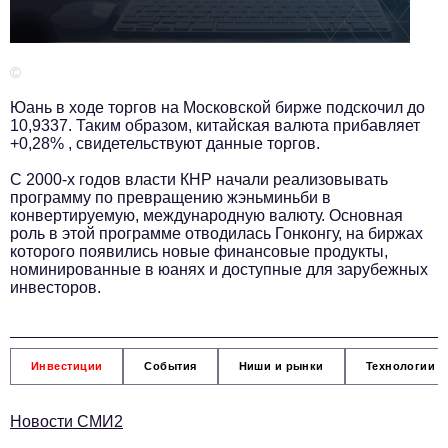
Телефон редакции:
+7 495 727-01-67
Электронные почты редакции:
©
Информационный отдел
info@business-magazine.online
Юань в ходе торгов на Московской бирже подскочил до
10,9337. Таким образом, китайская валюта прибавляет
Отдел рекламы
+0,28% , свидетельствуют данные торгов.
reklama@business-magazine.online
С 2000-х годов власти КНР начали реализовывать
Отдел распространения/редакционная подписка
программу по превращению жэньминьби в
podpiska@business-magazine.online
конвертируемую, международную валюту. Основная
Отдел по работе с партнерами
роль в этой программе отводилась Гонконгу, на биржах
partner@business-magazine.online
которого появились новые финансовые продукты,
номинированные в юанях и доступные для зарубежных
инвесторов.
Инвестиции
События
Ниши и рынки
Технологии и
Новости СМИ2