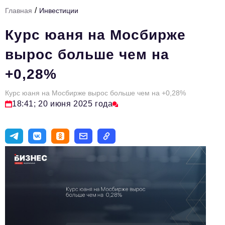
/
Главная
Инвестиции
Тема номера
Курс юаня на Мосбирже
HR
вырос больше чем на
Персона номера
+0,28%
Юридический практикум
Курс юаня на Мосбирже вырос больше чем на +0,28%
Стиль жизни
18:41; 20 июня 2025 года
Туризм
Импортозамещение
ОПК
Эксперты
Авторские материалы
Видео