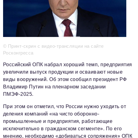
Телефон редакции:
+7 495 727-01-67
Электронные почты редакции:
Информационный отдел
info@business-magazine.online
Отдел рекламы
© Принт-скрин с видео-трансляции на сайте
reklama@business-magazine.online
Росконгресса
Отдел распространения/редакционная подписка
podpiska@business-magazine.online
Российский ОПК набрал хороший темп, предприятия
Отдел по работе с партнерами
увеличили выпуск продукции и осваивают новые
partner@business-magazine.online
виды вооружений. Об этом сообщил президент РФ
Владимир Путин на пленарном заседании
ПМЭФ-2025.
При этом он отметил, что России нужно уходить от
деления компаний «на чисто оборонно-
промышленные и предприятия, работающие
исключительно в гражданском сегменте». По его
мнению, необходимо «добиваться сопряжения» ОПК