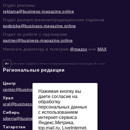
Отдел рекламы
reklama@business-magazine.online
Отдел распространения/редакционная подписка
podpiska@business-magazine.online
Отдел по работе с партнерами
partner@business-magazine.online
Написать директору в телеграм
@mazov
или
MAX
16+
Сайт может содержать контент, не предназначенный для лиц младше 16-ти лет.
Региональные редакции
Центр
center@business-magazine.online
Нажимая кнопку вы
даете согласие на
Урал
обработку
ural@business-magazine.online
персональных данных
с использованием
Сибирь
интернет-сервиса
siberia@business-magazine.online
Яндекс.Метрика,
Татарстан
top.mail.ru, LiveInternet.