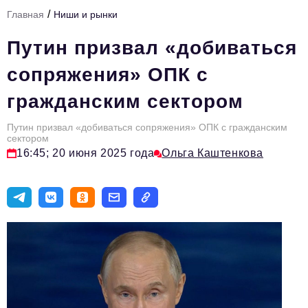
/
Главная
Ниши и рынки
Тема номера
Путин призвал «добиваться
HR
сопряжения» ОПК с
Персона номера
гражданским сектором
Юридический практикум
Путин призвал «добиваться сопряжения» ОПК с гражданским
Стиль жизни
сектором
16:45; 20 июня 2025 года
Ольга Каштенкова
Туризм
Импортозамещение
ОПК
Эксперты
Авторские материалы
Видео