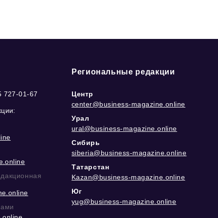
Региональные редакции
5 727-01-67
Центр
center@business-magazine.online
кции:
Урал
ural@business-magazine.online
ine
Сибирь
siberia@business-magazine.online
.online
Татарстан
едакционная
Kazan@business-magazine.online
Юг
e.online
yug@business-magazine.online
рами
.online