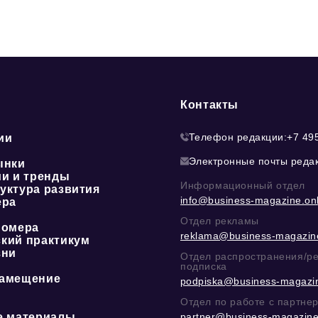
Контакты
Телефон редакции:
+7 49
ии
Электронные почты реда
ынки
ии и тренды
Информационный отдел
уктура развития
info@business-magazine.onl
ера
Отдел рекламы
номера
reklama@business-magazine
кий практикум
зни
Отдел распространения/р
подписка
амещение
podpiska@business-magazin
Отдел по работе с партне
е материалы
partner@business-magazine