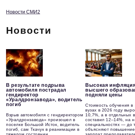
Новости СМИ2
Новости
В результате подрыва
Высокая инфляция
автомобиля пострадал
высшего образова
гендиректор
подняли цены
«Уралдронзавода», водитель
погиб
Стоимость обучения в
вузах в 2026 году выр
Взрыв автомобиля с гендиректором
10,7%, а в отдельных в
«Уралдронзавода» произошел в
составил 12–14%, на 
поселке Большой Исток, водитель
специальностях — до т
погиб, сам Ткачук в реанимации в
объясняют повышение
тяжелом состоянии.
зарплат преподавателе