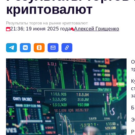
криптовалют
Результаты торгов на рынке криптовалют
21:36; 19 июня 2025 года
Алексей Грищенко
О
т
К
с
з
Б
Э
Р