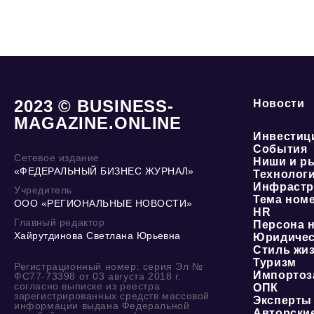
2023 © BUSINESS-
Новости
MAGAZINE.ONLINE
Инвестиц
События
Сетевое издание
Ниши и р
«ФЕДЕРАЛЬНЫЙ БИЗНЕС ЖУРНАЛ»
Технолог
Инфрастр
Учредитель
Тема ном
ООО «РЕГИОНАЛЬНЫЕ НОВОСТИ»
HR
Главный редактор
Персона 
Хайрутдинова Светлана Юрьевна
Юридичес
Стиль жи
Туризм
Регистрационный номер: серия Эл №
Импортоз
ФС77-73398 от 03 августа 2018 г.
согласно выписке из реестра
ОПК
зарегистрированных средств массовой
Эксперты
информации выдана Федеральной
Авторски