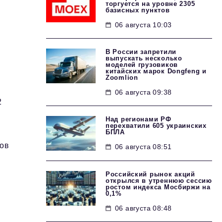
торгуется на уровне 2305
базисных пунктов
06 августа 10:03
В России запретили
выпускать несколько
моделей грузовиков
китайских марок Dongfeng и
Zoomlion
06 августа 09:38
2
Над регионами РФ
перехватили 605 украинских
БПЛА
ров
06 августа 08:51
Российский рынок акций
открылся в утреннюю сессию
ростом индекса Мосбиржи на
0,1%
06 августа 08:48