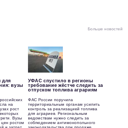
Больше новостей
 для
УФАС спустило в регионы
ния: вузы
требование жёстче следить за
отпуском топлива аграриям
 российских
ФАС России поручила
осла на
территориальным органам усилить
узах рост
контроль за реализацией топлива
некоторых
для аграриев. Региональным
рети. Вузы
ведомствам нужно следить за
 цен ростом
соблюдением антимонопольного
й и затрат
законодательства при продаже