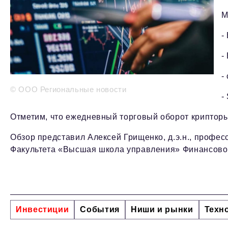
М
-
-
-
© ООО Региональные новости
-
Отметим, что ежедневный торговый оборот крипторы
Обзор представил Алексей Грищенко, д.э.н., профе
Факультета «Высшая школа управления» Финансовог
Инвестиции
События
Ниши и рынки
Техн