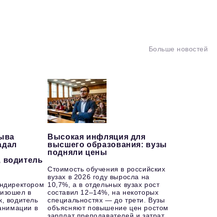
Больше новостей
рыва
Высокая инфляция для
адал
высшего образования: вузы
подняли цены
, водитель
Стоимость обучения в российских
вузах в 2026 году выросла на
ендиректором
10,7%, а в отдельных вузах рост
изошел в
составил 12–14%, на некоторых
к, водитель
специальностях — до трети. Вузы
еанимации в
объясняют повышение цен ростом
зарплат преподавателей и затрат