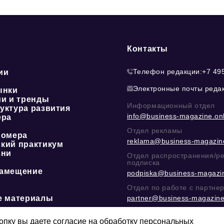
Контакты
Телефон редакции:
+7 49
ии
Электронные почты реда
ынки
ии и тренды
Информационный отдел
уктура развития
info@business-magazine.onl
ера
Отдел рекламы
номера
reklama@business-magazine
кий практикум
зни
Отдел распространения/р
подписка
амещение
podpiska@business-magazin
Отдел по работе с партне
е материалы
partner@business-magazine
Написать директору в тел
@mazov
или
MAX
пку вы даете согласие на обработку персональных