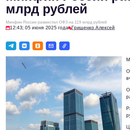
млрд рублей
Минфин России разместил ОФЗ на 119 млрд рублей
12:43; 05 июня 2025 года
Грищенко Алексей
М
О
в
О
р
Р
р
Ц