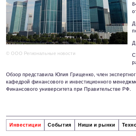
8
о
Д
п
Д
© ООО Региональные новости
С
р
Обзор представила Юлия Грищенко, член экспертного
кафедрой финансового и инвестиционного менеджм
Финансового университета при Правительстве РФ.
Инвестиции
События
Ниши и рынки
Техн