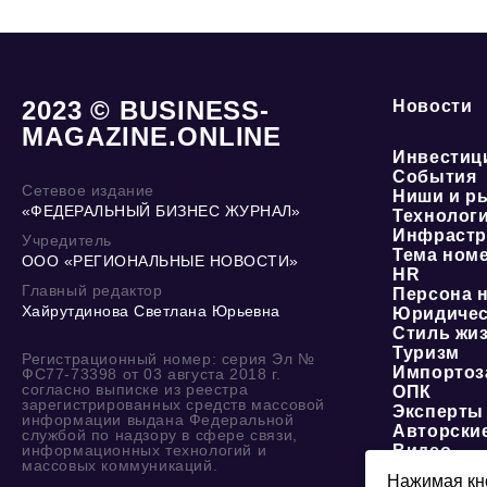
2023 © BUSINESS-
Новости
MAGAZINE.ONLINE
Инвестиц
События
Сетевое издание
Ниши и р
«ФЕДЕРАЛЬНЫЙ БИЗНЕС ЖУРНАЛ»
Технолог
Инфрастр
Учредитель
Тема ном
ООО «РЕГИОНАЛЬНЫЕ НОВОСТИ»
HR
Главный редактор
Персона 
Хайрутдинова Светлана Юрьевна
Юридичес
Стиль жи
Туризм
Регистрационный номер: серия Эл №
Импортоз
ФС77-73398 от 03 августа 2018 г.
согласно выписке из реестра
ОПК
зарегистрированных средств массовой
Эксперты
информации выдана Федеральной
Авторски
службой по надзору в сфере связи,
информационных технологий и
Видео
массовых коммуникаций.
Нажимая кно