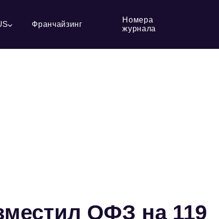
Номера
US
Франчайзинг
журнала
местил ОФЗ на 119