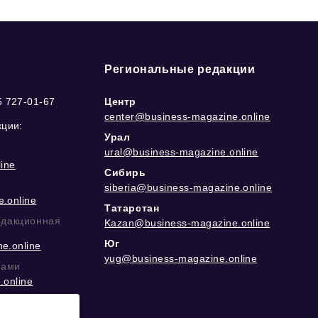
Региональные редакции
5 727-01-67
Центр
center@business-magazine.online
кции:
Урал
ural@business-magazine.online
ine
Сибирь
siberia@business-magazine.online
.online
Татарстан
едакционная
Kazan@business-magazine.online
Юг
e.online
yug@business-magazine.online
рами
.online
еграм