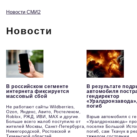
Новости СМИ2
Новости
В российском сегменте
В результате под
интернета фиксируется
автомобиля постр
массовый сбой
гендиректор
«Уралдронзавода»
погиб
Не работают сайты Wildberries,
Ozon, Яндекс, Авито, Ростелеком,
Roblox, РЖД, ИВИ, MAX и другие.
Взрыв автомобиля с г
Больше всего жалоб поступило от
«Уралдронзавода» про
жителей Москвы, Санкт-Петербурга,
поселке Большой Исто
Нижегородской, Ростовской и
погиб, сам Ткачук в р
Тюменской областей.
тяжелом состоянии.