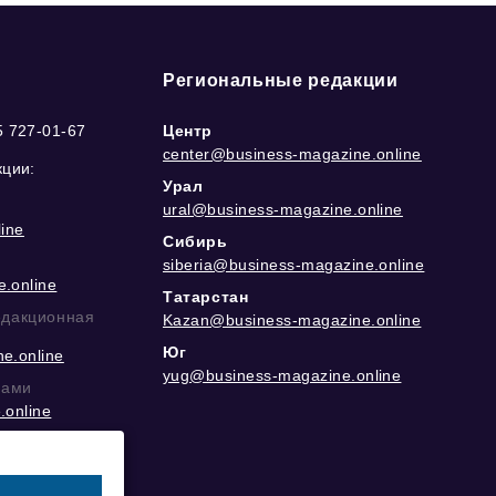
Региональные редакции
5 727-01-67
Центр
center@business-magazine.online
кции:
Урал
ural@business-magazine.online
ine
Сибирь
siberia@business-magazine.online
.online
Татарстан
едакционная
Kazan@business-magazine.online
Юг
e.online
yug@business-magazine.online
рами
.online
еграм