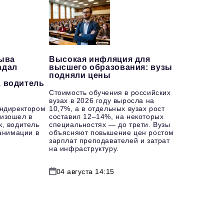
рыва
Высокая инфляция для
адал
высшего образования: вузы
подняли цены
, водитель
Стоимость обучения в российских
вузах в 2026 году выросла на
ендиректором
10,7%, а в отдельных вузах рост
изошел в
составил 12–14%, на некоторых
к, водитель
специальностях — до трети. Вузы
еанимации в
объясняют повышение цен ростом
зарплат преподавателей и затрат
на инфраструктуру.
04 августа 14:15