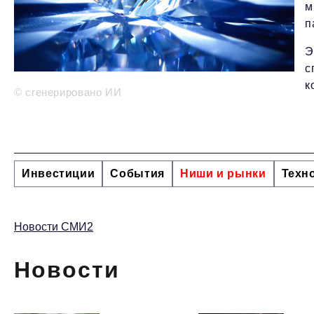
м
п
Э
с
к
© сгенерировано ИИ
Инвестиции
События
Ниши и рынки
Техн
Новости СМИ2
Новости