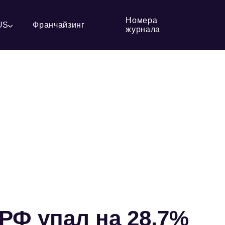
Номера
US
Франчайзинг
журнала
РФ упал на 28,7%