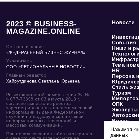
2023 © BUSINESS-
Новости
MAGAZINE.ONLINE
Инвестиц
События
Сетевое издание
Ниши и р
«ФЕДЕРАЛЬНЫЙ БИЗНЕС ЖУРНАЛ»
Технолог
Инфрастр
Учредитель
Тема ном
ООО «РЕГИОНАЛЬНЫЕ НОВОСТИ»
HR
Главный редактор
Персона 
Хайрутдинова Светлана Юрьевна
Юридичес
Стиль жи
Туризм
Регистрационный номер: серия Эл №
Импортоз
ФС77-73398 от 03 августа 2018 г.
согласно выписке из реестра
ОПК
зарегистрированных средств массовой
Эксперты
информации выдана Федеральной
Авторски
службой по надзору в сфере связи,
информационных технологий и
Видео
массовых коммуникаций.
Нажимая кно
При использовании любого материала
данных
О журнале
с данного сайта гипер-ссылка на