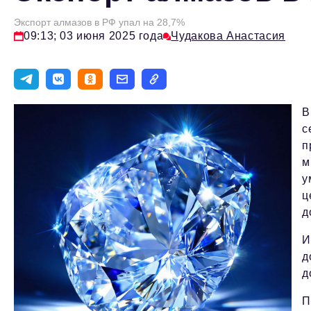
Экспорт алмазов в РФ упал на 28,7%
09:13; 03 июня 2025 года
Чудакова Анастасия
В
с
п
м
у
ц
д
И
д
д
П