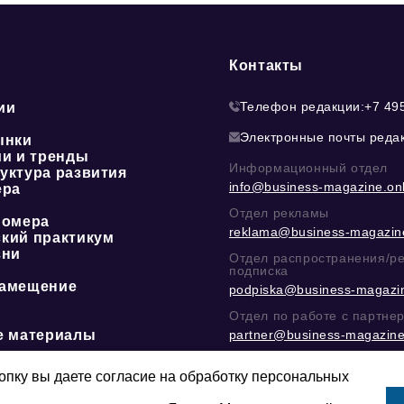
Контакты
Телефон редакции:
+7 49
ии
Электронные почты реда
ынки
ии и тренды
Информационный отдел
уктура развития
info@business-magazine.onl
ера
Отдел рекламы
номера
reklama@business-magazine
кий практикум
зни
Отдел распространения/р
подписка
амещение
podpiska@business-magazin
Отдел по работе с партне
е материалы
partner@business-magazine
Написать директору в тел
@mazov
или
MAX
пку вы даете согласие на обработку персональных
Этическая политика