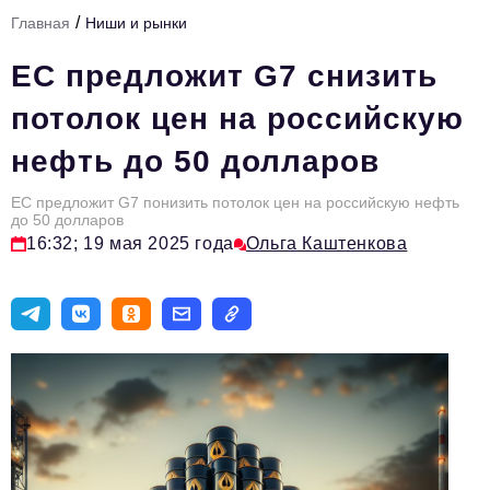
/
Главная
Ниши и рынки
Тема номера
ЕС предложит G7 снизить
HR
потолок цен на российскую
Персона номера
нефть до 50 долларов
Юридический практикум
ЕС предложит G7 понизить потолок цен на российскую нефть
Стиль жизни
до 50 долларов
16:32; 19 мая 2025 года
Ольга Каштенкова
Туризм
Импортозамещение
ОПК
Эксперты
Авторские материалы
Видео