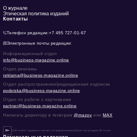
О журнале
Этическая политика изданий
Контакты
Телефон редакции:
+7 495 727-01-67
Электронные почты редакции:
Информационный отдел
info@business-magazine.online
Отдел рекламы
reklama@business-magazine.online
Отдел распространения/редакционная подписка
podpiska@business-magazine.online
Отдел по работе с партнерами
partner@business-magazine.online
Написать директору в телеграм
@mazov
или
MAX
16+
Сайт может содержать контент, не предназначенный для лиц младше 16-ти лет.