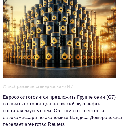
Телефон редакции:
+7 495 727-01-67
Электронные почты редакции:
Информационный отдел
info@business-magazine.online
Отдел рекламы
reklama@business-magazine.online
Отдел распространения/редакционная подписка
podpiska@business-magazine.online
Отдел по работе с партнерами
partner@business-magazine.online
© изображение сгенерировано ИИ
Евросоюз готовится предложить Группе семи (G7)
понизить потолок цен на российскую нефть,
поставляемую морем. Об этом со ссылкой на
еврокомиссара по экономике Валдиса Домбровскиса
передает агентство Reuters.