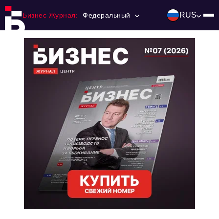
RUS
Бизнес Журнал:
Федеральный
Главная
Франчайзинг
Номера журнала
Контакты
Категории:
Инвестиции
События
Ниши и рынки
Технологии и тренды
Инфраструктура развития