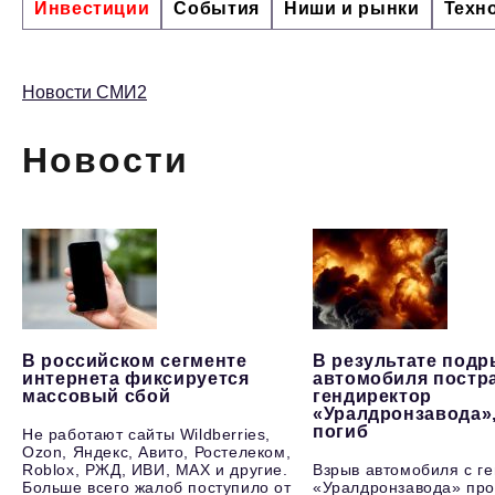
Инвестиции
События
Ниши и рынки
Техн
Новости СМИ2
Новости
В российском сегменте
В результате под
интернета фиксируется
автомобиля постр
массовый сбой
гендиректор
«Уралдронзавода»
погиб
Не работают сайты Wildberries,
Ozon, Яндекс, Авито, Ростелеком,
Roblox, РЖД, ИВИ, MAX и другие.
Взрыв автомобиля с г
Больше всего жалоб поступило от
«Уралдронзавода» про