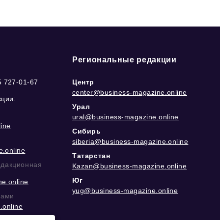
Региональные редакции
5 727-01-67
Центр
center@business-magazine.online
кции:
Урал
ural@business-magazine.online
ine
Сибирь
siberia@business-magazine.online
.online
Татарстан
едакционная
Kazan@business-magazine.online
Юг
e.online
yug@business-magazine.online
рами
.online