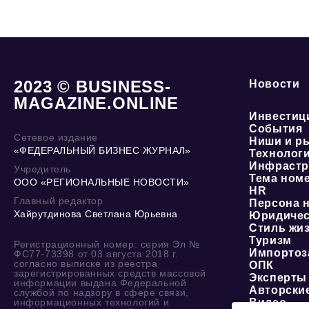
2023 © BUSINESS-
Новости
MAGAZINE.ONLINE
Инвестиц
События
Сетевое издание
Ниши и р
«ФЕДЕРАЛЬНЫЙ БИЗНЕС ЖУРНАЛ»
Технолог
Инфрастр
Учредитель
Тема ном
ООО «РЕГИОНАЛЬНЫЕ НОВОСТИ»
HR
Главный редактор
Персона 
Хайрутдинова Светлана Юрьевна
Юридичес
Стиль жи
Туризм
Регистрационный номер: серия Эл №
Импортоз
ФС77-73398 от 03 августа 2018 г.
согласно выписке из реестра
ОПК
зарегистрированных средств массовой
Эксперты
информации выдана Федеральной
Авторски
службой по надзору в сфере связи,
информационных технологий и
Видео