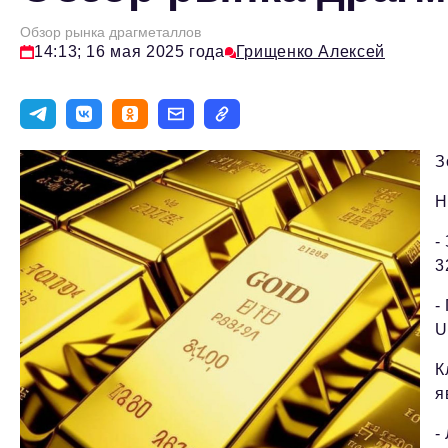
Обзор рынка драгметаллов
14:13; 16 мая 2025 года
Грищенко Алексей
З
Н
-
3
-
U
К
я
-