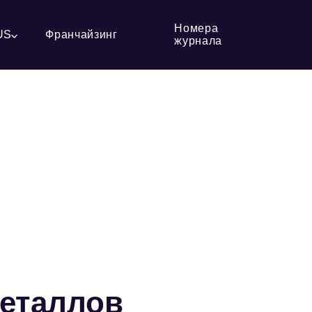
Номера
US
Франчайзинг
журнала
металлов