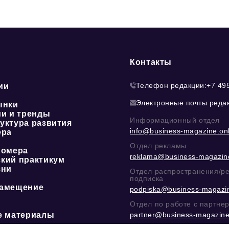
Контакты
Телефон редакции:
+7 49
ии
Электронные почты реда
ынки
ии и тренды
Информационный отдел
уктура развития
info@business-magazine.onl
ера
Отдел рекламы
номера
reklama@business-magazine
кий практикум
зни
Отдел распространения/р
подписка
амещение
podpiska@business-magazin
Отдел по работе с партне
е материалы
partner@business-magazine