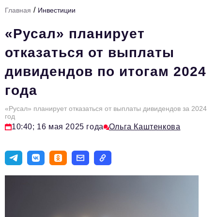
/
Главная
Инвестиции
Тема номера
«Русал» планирует
HR
отказаться от выплаты
Персона номера
дивидендов по итогам 2024
Юридический практикум
года
Стиль жизни
Туризм
«Русал» планирует отказаться от выплаты дивидендов за 2024
год
10:40; 16 мая 2025 года
Ольга Каштенкова
Импортозамещение
ОПК
Эксперты
Авторские материалы
Видео