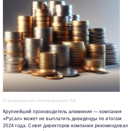
Телефон редакции:
+7 495 727-01-67
Электронные почты редакции:
Информационный отдел
info@business-magazine.online
Отдел рекламы
reklama@business-magazine.online
Отдел распространения/редакционная подписка
podpiska@business-magazine.online
Отдел по работе с партнерами
partner@business-magazine.online
© изображение сгенерировано ИИ
Крупнейший производитель алюминия — компания
«Русал» может не выплатить дивиденды по итогам
2024 года. Совет директоров компании рекомендовал