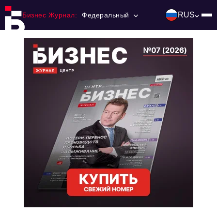
RUS
Бизнес Журнал:
Федеральный
Главная
Франчайзинг
Номера журнала
Контакты
Категории:
Инвестиции
События
Ниши и рынки
Технологии и тренды
Инфраструктура развития