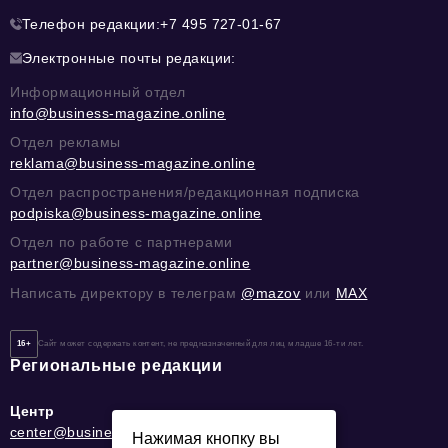
Телефон редакции:
+7 495 727-01-67
Электронные почты редакции:
Информационный отдел
info@business-magazine.online
Отдел рекламы
reklama@business-magazine.online
Отдел распространения/редакционная подписка
podpiska@business-magazine.online
Отдел по работе с партнерами
partner@business-magazine.online
Написать директору в телеграм
@mazov
или
MAX
16+
Сайт может содержать контент, не предназначенный для лиц младше 16-ти лет.
Региональные редакции
Центр
center@business-magazine.online
Нажимая кнопку вы