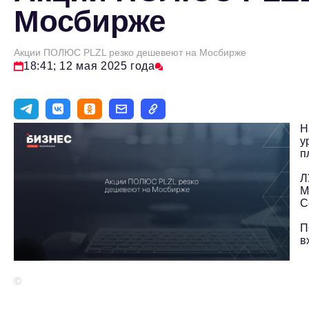
Мосбирже
Акции ПОЛЮС PLZL резко дешевеют на Мосбирже
18:41; 12 мая 2025 года
Н
у
п
Л
М
С
П
в
©