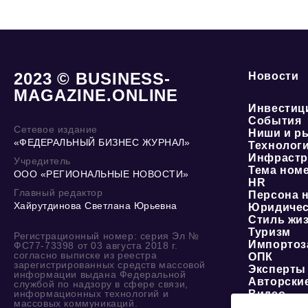
2023 © BUSINESS-
Новости
MAGAZINE.ONLINE
Инвестиц
События
Сетевое издание
Ниши и р
«ФЕДЕРАЛЬНЫЙ БИЗНЕС ЖУРНАЛ»
Технолог
Инфрастр
Учредитель
Тема ном
ООО «РЕГИОНАЛЬНЫЕ НОВОСТИ»
HR
Главный редактор
Персона 
Хайрутдинова Светлана Юрьевна
Юридичес
Стиль жи
Туризм
Регистрационный номер: серия Эл №
Импортоз
ФС77-73398 от 03 августа 2018 г.
согласно выписке из реестра
ОПК
зарегистрированных средств массовой
Эксперты
информации выдана Федеральной
Авторски
службой по надзору в сфере связи,
информационных технологий и
Видео
массовых коммуникаций.