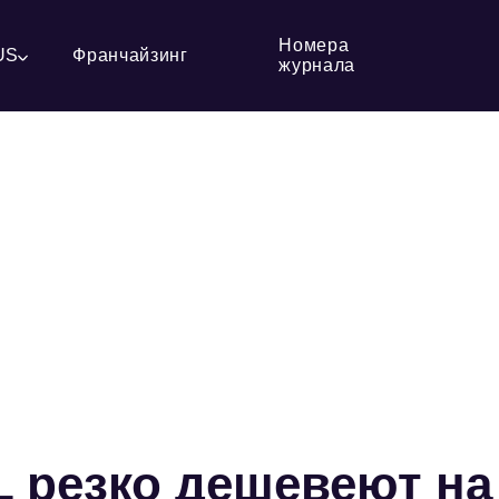
Номера
US
Франчайзинг
журнала
 резко дешевеют на