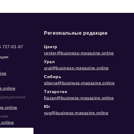
Региональные редакции
5 727-01-67
Центр
center@business-magazine.online
кции:
Урал
ural@business-magazine.online
ine
Сибирь
siberia@business-magazine.online
.online
Татарстан
едакционная
Kazan@business-magazine.online
Юг
e.online
yug@business-magazine.online
рами
.online
еграм