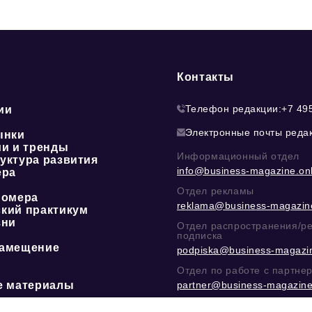
Контакты
Телефон редакции:
+7 49
ии
Электронные почты реда
ынки
ии и тренды
Информационный отдел
уктура развития
info@business-magazine.onl
ера
Отдел рекламы
номера
reklama@business-magazine
кий практикум
зни
Отдел распространения/р
подписка
амещение
podpiska@business-magazin
Отдел по работе с партне
е материалы
partner@business-magazine
Написать директору в тел