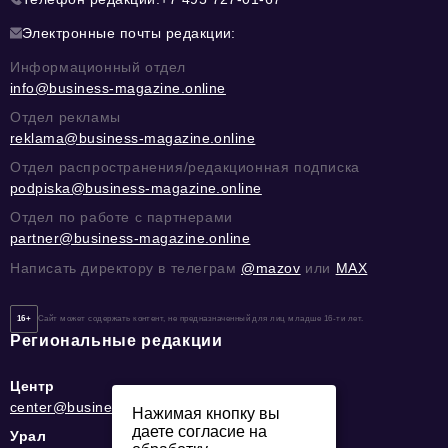
Электронные почты редакции:
Информационный отдел
info@business-magazine.online
Отдел рекламы
reklama@business-magazine.online
Отдел распространения/редакционная подписка
podpiska@business-magazine.online
Отдел по работе с партнерами
partner@business-magazine.online
Написать директору в телеграм
@mazov
или
MAX
16+
Сайт может содержать контент, не предназначенный для лиц младше 16-ти лет.
Региональные редакции
Центр
center@business-magazine.online
Нажимая кнопку вы
даете согласие на
Урал