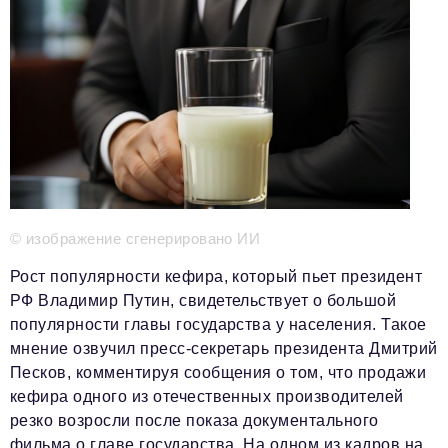
Телефон редакции:
+7 495 727-01-67
Электронные почты редакции:
Информационный отдел
info@business-magazine.online
Отдел рекламы
reklama@business-magazine.online
Отдел распространения/редакционная подписка
podpiska@business-magazine.online
Отдел по работе с партнерами
© изображение сгенерировано ИИ
partner@business-magazine.online
Рост популярности кефира, который пьет президент
РФ Владимир Путин, свидетельствует о большой
популярности главы государства у населения. Такое
мнение озвучил пресс-секретарь президента Дмитрий
Песков, комментируя сообщения о том, что продажи
кефира одного из отечественных производителей
резко возросли после показа документального
фильма о главе государства. На одном из кадров на