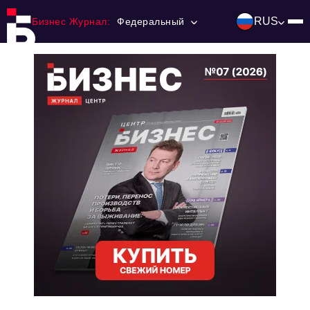
RUS
Бизнес Журнал:
Федеральный
Главная
Франчайзинг
Номера журнала
Контакты
Категории:
Инвестиции
События
Ниши и рынки
Технологии и тренды
Инфраструктура развития