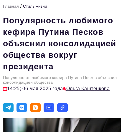
/
Главная
Стиль жизни
Тема номера
Популярность любимого
HR
кефира Путина Песков
Персона номера
объяснил консолидацией
Юридический практикум
общества вокруг
Стиль жизни
президента
Туризм
Импортозамещение
Популярность любимого кефира Путина Песков объяснил
консолидацией общества
ОПК
14:25; 06 мая 2025 года
Ольга Каштенкова
Эксперты
Авторские материалы
Видео