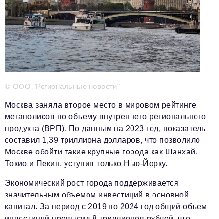
Телефон редакции:
+7 495 727-01-67
Электронные почты редакции:
Информационный отдел
info@business-magazine.online
Отдел рекламы
reklama@business-magazine.online
© ООО "Региональные новости"
Отдел распространения/редакционная подписка
podpiska@business-magazine.online
Москва заняла второе место в мировом рейтинге
Отдел по работе с партнерами
мегаполисов по объему внутреннего регионального
partner@business-magazine.online
продукта (ВРП). По данным на 2023 год, показатель
составил 1,39 триллиона долларов, что позволило
Москве обойти такие крупные города как Шанхай,
Токио и Пекин, уступив только Нью-Йорку.
Экономический рост города поддерживается
значительным объемом инвестиций в основной
капитал. За период с 2019 по 2024 год общий объем
инвестиций превысил 8 триллионов рублей, что