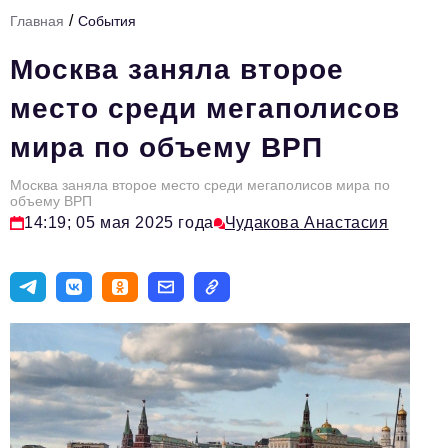
/
Главная
События
Тема номера
Москва заняла второе
HR
место среди мегаполисов
Персона номера
мира по объему ВРП
Юридический практикум
Москва заняла второе место среди мегаполисов мира по
Стиль жизни
объему ВРП
14:19; 05 мая 2025 года
Чудакова Анастасия
Туризм
Импортозамещение
ОПК
Эксперты
Авторские материалы
Видео