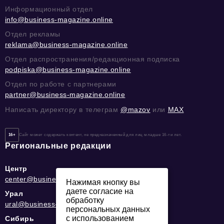
Информационный отдел
info@business-magazine.online
Отдел рекламы
reklama@business-magazine.online
Отдел распространения/редакционная подписка
podpiska@business-magazine.online
Отдел по работе с партнерами
partner@business-magazine.online
Написать директору в телеграм
@mazov
или
MAX
16+
Сайт может содержать контент, не предназначенный для лиц младше 16-ти лет.
Региональные редакции
Центр
center@business-magazine.online
Нажимая кнопку вы
даете согласие на
Урал
обработку
ural@business-magazine.online
персональных данных
с использованием
Сибирь