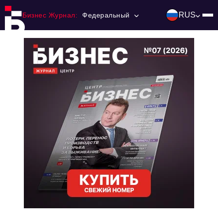
RUS
Бизнес Журнал:
Федеральный
Главная
Франчайзинг
Номера журнала
Контакты
Категории:
Инвестиции
События
Ниши и рынки
Технологии и тренды
Инфраструктура развития