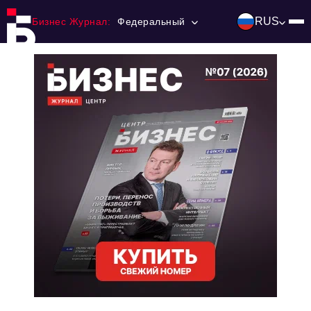
RUS
Бизнес Журнал:
Федеральный
Главная
Франчайзинг
Номера журнала
Контакты
Категории:
Инвестиции
События
Ниши и рынки
Технологии и тренды
Инфраструктура развития