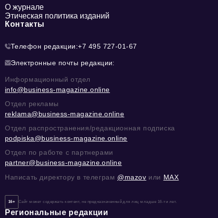
О журнале
Этическая политика изданий
Контакты
Телефон редакции:
+7 495 727-01-67
Электронные почты редакции:
Информационный отдел
info@business-magazine.online
Отдел рекламы
reklama@business-magazine.online
Отдел распространения/редакционная подписка
podpiska@business-magazine.online
Отдел по работе с партнерами
partner@business-magazine.online
Написать директору в телеграм
@mazov
или
MAX
16+
Сайт может содержать контент, не предназначенный для лиц младше 16-ти лет.
Региональные редакции