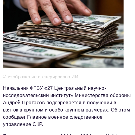
Телефон редакции:
+7 495 727-01-67
Электронные почты редакции:
Информационный отдел
info@business-magazine.online
Отдел рекламы
reklama@business-magazine.online
Отдел распространения/редакционная подписка
podpiska@business-magazine.online
Отдел по работе с партнерами
partner@business-magazine.online
© изображение сгенерировано ИИ
Начальник ФГБУ «27 Центральный научно-
исследовательский институт» Министерства обороны
Андрей Протасов подозревается в получении в
взяток в крупном и особо крупном размерах. Об этом
сообщает Главное военное следственное
управление СКР.