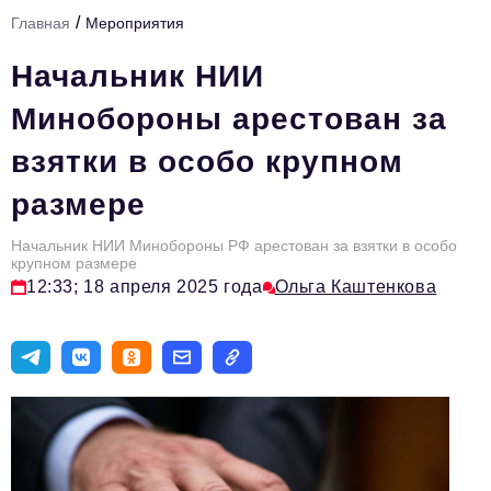
/
Главная
Мероприятия
Тема номера
Начальник НИИ
HR
Минобороны арестован за
Персона номера
взятки в особо крупном
Юридический практикум
размере
Стиль жизни
Туризм
Начальник НИИ Минобороны РФ арестован за взятки в особо
крупном размере
12:33; 18 апреля 2025 года
Ольга Каштенкова
Импортозамещение
ОПК
Эксперты
Авторские материалы
Видео