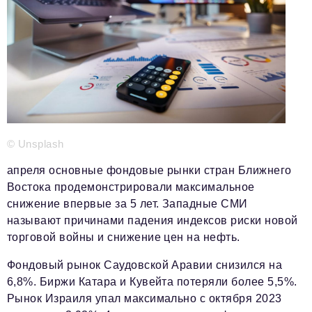
Телефон редакции:
+7 495 727-01-67
Электронные почты редакции:
Информационный отдел
info@business-magazine.online
Отдел рекламы
reklama@business-magazine.online
Отдел распространения/редакционная подписка
podpiska@business-magazine.online
© Unsplash
Отдел по работе с партнерами
апреля основные фондовые рынки стран Ближнего
partner@business-magazine.online
Востока продемонстрировали максимальное
снижение впервые за 5 лет. Западные СМИ
называют причинами падения индексов риски новой
торговой войны и снижение цен на нефть.
Фондовый рынок Саудовской Аравии снизился на
6,8%. Биржи Катара и Кувейта потеряли более 5,5%.
Рынок Израиля упал максимально с октября 2023