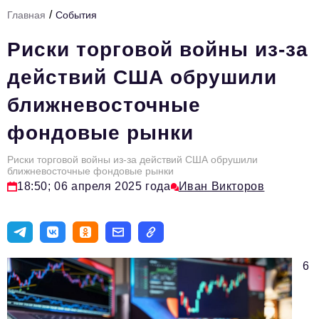
/
Главная
События
Тема номера
Риски торговой войны из-за
HR
действий США обрушили
Персона номера
ближневосточные
Юридический практикум
фондовые рынки
Стиль жизни
Туризм
Риски торговой войны из-за действий США обрушили
ближневосточные фондовые рынки
18:50; 06 апреля 2025 года
Иван Викторов
Импортозамещение
ОПК
Эксперты
6
Авторские материалы
Видео