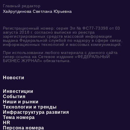
Главный редактор
Хайрутдинова Светлана Юрьевна
Регистрационный номер: серия Эл № ФС77-73398 от 03
августа 2018 г. согласно выписке из реестра
зарегистрированных средств массовой информации
выдана Федеральной службой по надзору в сфере связи,
информационных технологий и массовых коммуникаций.
При использовании любого материала с данного сайта
гипер-ссылка на Сетевое издание «ФЕДЕРАЛЬНЫЙ
БИЗНЕС ЖУРНАЛ» обязательна.
Новости
Инвестиции
События
Ниши и рынки
Технологии и тренды
Инфраструктура развития
Тема номера
HR
Персона номера