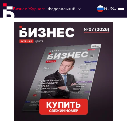
RUS
Бизнес Журнал:
Федеральный
Главная
Франчайзинг
Номера журнала
Контакты
Категории:
Инвестиции
События
Ниши и рынки
Технологии и тренды
Инфраструктура развития