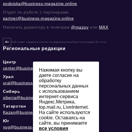
podpiska@business-magazine.online
Отдел по работе с партнерами
partner@business-magazine.online
Написать директору в телеграм
@mazov
или
MAX
16+
Сайт может содержать контент, не предназначенный для лиц младше 16-ти лет.
Региональные редакции
Центр
center@business-magazine.online
Нажимая кнопку вы
даете согласие на
Урал
обработку
ural@business-magazine.online
персональных данных
с использованием
Сибирь
интернет-сервиса
siberia@business-magazine.online
Яндекс.Метрика,
Татарстан
top.mail.ru, LiveInternet.
Kazan@business-magazine.online
На сайте используются
cookie. Оставаясь на
Юг
сайте, вы принимаете
yug@business-magazine.online
все условия