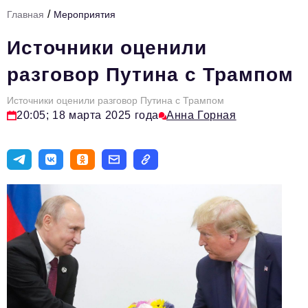
/
Главная
Мероприятия
Тема номера
Источники оценили
HR
разговор Путина с Трампом
Персона номера
Источники оценили разговор Путина с Трампом
Юридический практикум
20:05; 18 марта 2025 года
Анна Горная
Стиль жизни
Туризм
Импортозамещение
ОПК
Эксперты
Авторские материалы
Видео