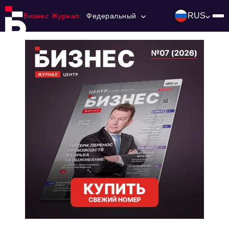
RUS
Бизнес Журнал:
Федеральный
Главная
Франчайзинг
Номера журнала
Контакты
Категории:
Инвестиции
События
Ниши и рынки
Технологии и тренды
Инфраструктура развития