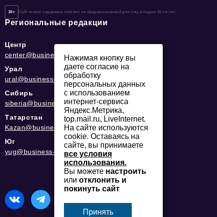
16+
Сайт может содержать контент, не предназначенный для лиц младше 16-ти лет.
Региональные редакции
Центр
center@business-magazine.online
Нажимая кнопку вы
даете согласие на
Урал
обработку
ural@business-magazine.online
персональных данных
с использованием
Сибирь
интернет-сервиса
siberia@business-magazine.online
Яндекс.Метрика,
Татарстан
top.mail.ru, LiveInternet.
Kazan@business-magazine.online
На сайте используются
cookie. Оставаясь на
Юг
сайте, вы принимаете
yug@business-magazine.online
все условия
использования.
Вы можете
настроить
или
отклонить и
покинуть сайт
Принять