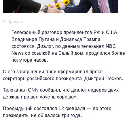
Телефон редакции:
+7 495 727-01-67
Электронные почты редакции:
© Кремль
Информационный отдел
info@business-magazine.online
Телефонный разговор президентов РФ и США
Отдел рекламы
Владимира Путина и Дональда Трампа
reklama@business-magazine.online
состоялся. Диалог, по данным телеканал NBC
Отдел распространения/редакционная подписка
News со ссылкой на Белый дом, продлился более
podpiska@business-magazine.online
полутора часов.
Отдел по работе с партнерами
О его завершении проинформировал пресс-
partner@business-magazine.online
секретарь российского президента Дмитрий Песков.
Телеканал CNN сообщил, что диалог лидеров двух
держав прошел «очень хорошо».
Предыдущий состоялся 12 февраля — до этого
президенты не общались три года.