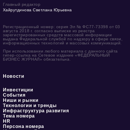
Главный редактор
Хайрутдинова Светлана Юрьевна
Регистрационный номер: серия Эл № ФС77-73398 от 03
августа 2018 г. согласно выписке из реестра
зарегистрированных средств массовой информации
выдана Федеральной службой по надзору в сфере связи,
информационных технологий и массовых коммуникаций.
При использовании любого материала с данного сайта
гипер-ссылка на Сетевое издание «ФЕДЕРАЛЬНЫЙ
БИЗНЕС ЖУРНАЛ» обязательна.
Новости
Инвестиции
События
Ниши и рынки
Технологии и тренды
Инфраструктура развития
Тема номера
HR
Персона номера