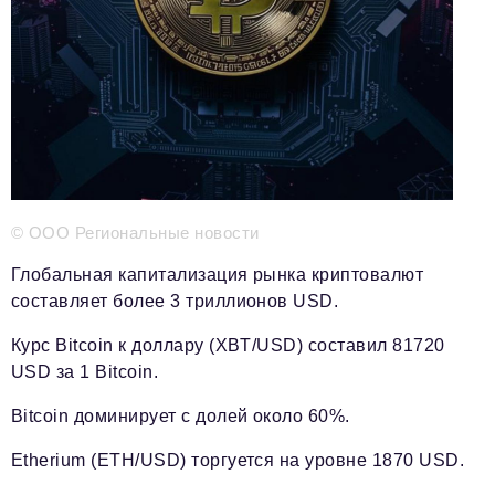
Телефон редакции:
+7 495 727-01-67
Электронные почты редакции:
Информационный отдел
info@business-magazine.online
Отдел рекламы
reklama@business-magazine.online
Отдел распространения/редакционная подписка
podpiska@business-magazine.online
© ООО Региональные новости
Отдел по работе с партнерами
Глобальная капитализация рынка криптовалют
partner@business-magazine.online
составляет более 3 триллионов USD.
Курс Bitcoin к доллару (XBT/USD) составил 81720
USD за 1 Bitcoin.
Bitcoin доминирует с долей около 60%.
Etherium (ETH/USD) торгуется на уровне 1870 USD.