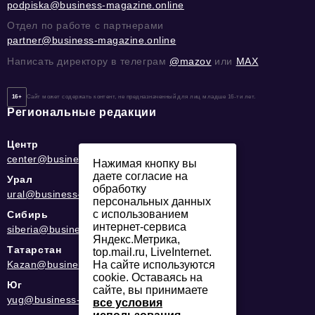
podpiska@business-magazine.online
Отдел по работе с партнерами
partner@business-magazine.online
Написать директору в телеграм
@mazov
или
MAX
16+
Сайт может содержать контент, не предназначенный для лиц младше 16-ти лет.
Региональные редакции
Центр
center@business-magazine.online
Нажимая кнопку вы
даете согласие на
Урал
обработку
ural@business-magazine.online
персональных данных
с использованием
Сибирь
интернет-сервиса
siberia@business-magazine.online
Яндекс.Метрика,
Татарстан
top.mail.ru, LiveInternet.
Kazan@business-magazine.online
На сайте используются
cookie. Оставаясь на
Юг
сайте, вы принимаете
yug@business-magazine.online
все условия