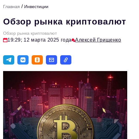
/
Главная
Инвестиции
Тема номера
Обзор рынка криптовалют
HR
Обзор рынка криптовалют
Персона номера
19:29; 12 марта 2025 года
Алексей Грищенко
Юридический практикум
Стиль жизни
Туризм
Импортозамещение
ОПК
Эксперты
Авторские материалы
Видео