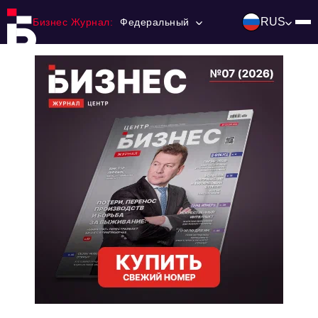
RUS
Бизнес Журнал:
Федеральный
Главная
Франчайзинг
Номера журнала
Контакты
Категории:
Инвестиции
События
Ниши и рынки
Технологии и тренды
Инфраструктура развития