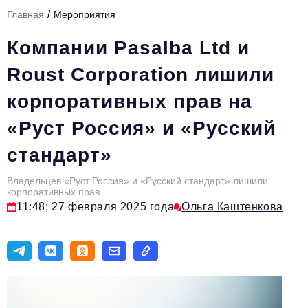
/
Главная
Мероприятия
Тема номера
Компании Pasalba Ltd и
HR
Roust Corporation лишили
Персона номера
корпоративных прав на
Юридический практикум
«Руст Россия» и «Русский
Стиль жизни
стандарт»
Туризм
Импортозамещение
Владельцев «Руст Россия» и «Русский стандарт» лишили
корпоративных прав
ОПК
11:48; 27 февраля 2025 года
Ольга Каштенкова
Эксперты
Авторские материалы
Видео