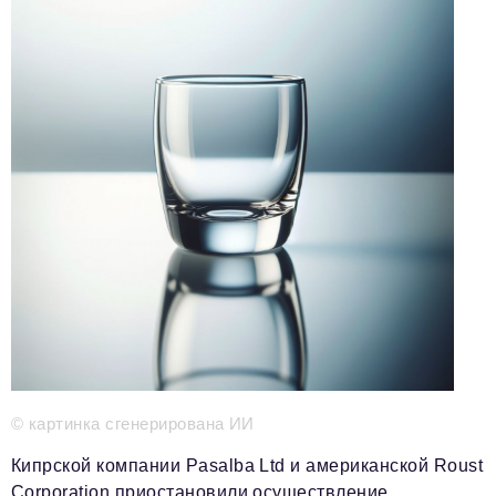
Телефон редакции:
+7 495 727-01-67
Электронные почты редакции:
Информационный отдел
info@business-magazine.online
Отдел рекламы
reklama@business-magazine.online
Отдел распространения/редакционная подписка
podpiska@business-magazine.online
Отдел по работе с партнерами
partner@business-magazine.online
© картинка сгенерирована ИИ
Кипрской компании Pasalba Ltd и американской Roust
Corporation приостановили осуществление