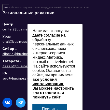
16+
Сайт может содержать контент, не предназначенный для лиц младше 16-ти лет.
Региональные редакции
Центр
center@business-magazine.online
Нажимая кнопку вы
даете согласие на
Урал
обработку
ural@business-magazine.online
персональных данных
с использованием
Сибирь
интернет-сервиса
siberia@business-magazine.online
Яндекс.Метрика,
Татарстан
top.mail.ru, LiveInternet.
Kazan@business-magazine.online
На сайте используются
cookie. Оставаясь на
Юг
сайте, вы принимаете
yug@business-magazine.online
все условия
использования.
Вы можете
настроить
или
отклонить и
покинуть сайт
Принять