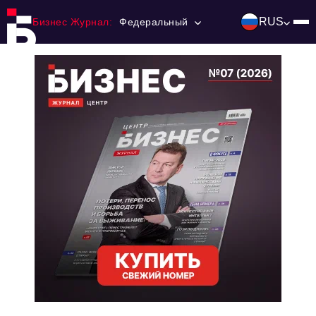
RUS
Бизнес Журнал:
Федеральный
Главная
Франчайзинг
Номера журнала
Контакты
Категории:
Инвестиции
События
Ниши и рынки
Технологии и тренды
Инфраструктура развития