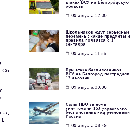
атаках ВСУ на Белгородскую
область
09 августа 12:30
Школьников ждут серьезные
перемены: какие предметы и
правила появятся с 1
сентября
09 августа 11:55
О
При атаке беспилотников
. Об
ВСУ на Белгород пострадали
13 человек
09 августа 09:30
ая
м
Силы ПВО за ночь
й
уничтожили 153 украинских
беспилотника над регионами
 над
России
 1
09 августа 08:49