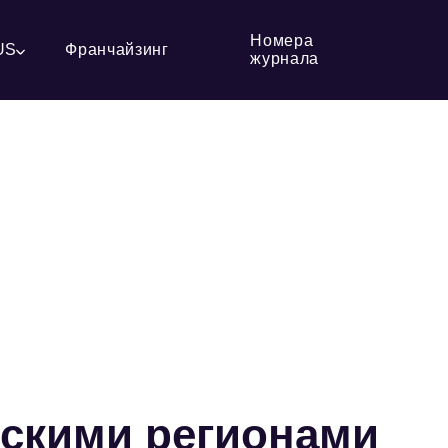
Номера
US
Франчайзинг
журнала
йскими регионами