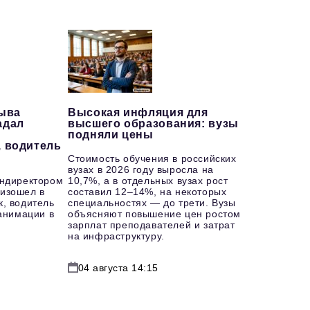
рыва
Высокая инфляция для
адал
высшего образования: вузы
подняли цены
, водитель
Стоимость обучения в российских
вузах в 2026 году выросла на
ендиректором
10,7%, а в отдельных вузах рост
изошел в
составил 12–14%, на некоторых
к, водитель
специальностях — до трети. Вузы
еанимации в
объясняют повышение цен ростом
зарплат преподавателей и затрат
на инфраструктуру.
04 августа 14:15