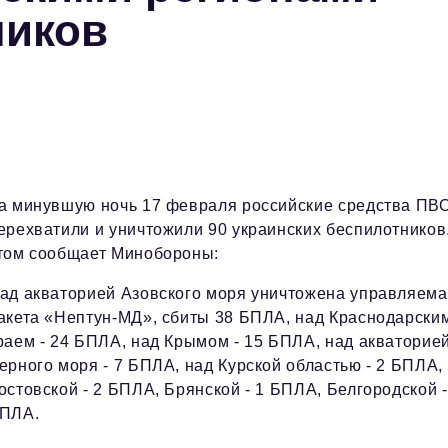
ников
а минувшую ночь 17 февраля российские средства ПВ
ерехватили и уничтожили 90 украинских беспилотников
том сообщает Минобороны:
ад акваторией Азовского моря уничтожена управляем
акета «Нептун-МД», сбиты 38 БПЛА, над Краснодарски
раем - 24 БПЛА, над Крымом - 15 БПЛА, над акваторие
ерного моря - 7 БПЛА, над Курской областью - 2 БПЛА,
остовской - 2 БПЛА, Брянской - 1 БПЛА, Белгородской -
ПЛА.