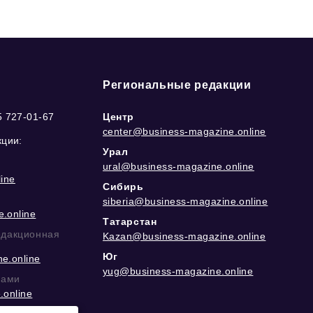
Региональные редакции
5 727-01-67
Центр
center@business-magazine.online
кции:
Урал
ural@business-magazine.online
ine
Сибирь
siberia@business-magazine.online
.online
Татарстан
едакционная
Kazan@business-magazine.online
Юг
e.online
yug@business-magazine.online
рами
.online