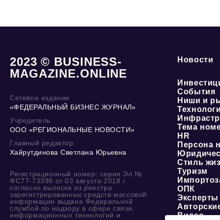
2023 © BUSINESS-
Новости
MAGAZINE.ONLINE
Инвестиц
События
Сетевое издание
Ниши и р
«ФЕДЕРАЛЬНЫЙ БИЗНЕС ЖУРНАЛ»
Технолог
Инфрастр
Учредитель
Тема ном
ООО «РЕГИОНАЛЬНЫЕ НОВОСТИ»
HR
Главный редактор
Персона 
Хайрутдинова Светлана Юрьевна
Юридичес
Стиль жи
Туризм
Регистрационный номер: серия Эл №
Импортоз
ФС77-73398 от 03 августа 2018 г.
согласно выписке из реестра
ОПК
зарегистрированных средств массовой
Эксперты
информации выдана Федеральной
Авторски
службой по надзору в сфере связи,
информационных технологий и
Видео