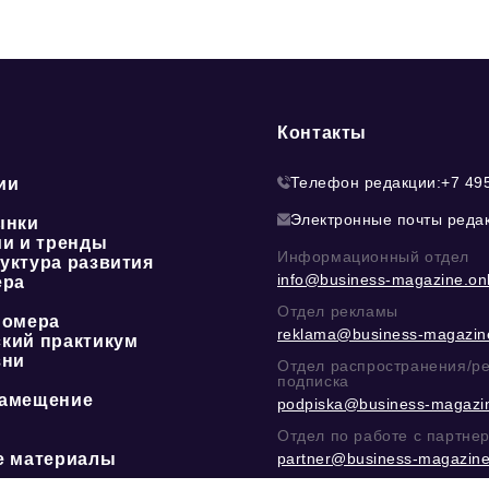
Контакты
Телефон редакции:
+7 49
ии
Электронные почты реда
ынки
ии и тренды
Информационный отдел
уктура развития
info@business-magazine.onl
ера
Отдел рекламы
номера
reklama@business-magazine
кий практикум
зни
Отдел распространения/р
подписка
амещение
podpiska@business-magazin
Отдел по работе с партне
е материалы
partner@business-magazine