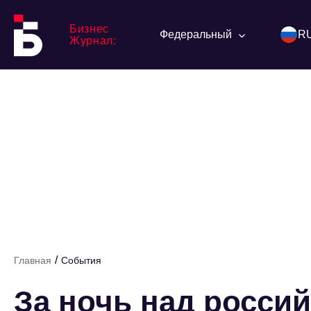
Бизнес
Федеральный
R
Журнал:
/
Главная
События
За ночь над росси