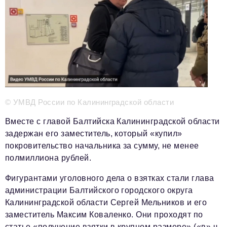
Телефон редакции:
+7 495 727-01-67
Электронные почты редакции:
Информационный отдел
info@business-magazine.online
Отдел рекламы
reklama@business-magazine.online
Отдел распространения/редакционная подписка
podpiska@business-magazine.online
© УМВД России по Калининградской области
Отдел по работе с партнерами
Вместе с главой Балтийска Калининградской области
partner@business-magazine.online
задержан его заместитель, который «купил»
покровительство начальника за сумму, не менее
полмиллиона рублей.
Фигурантами уголовного дела о взятках стали глава
администрации Балтийского городского округа
Калининградской области Сергей Мельников и его
заместитель Максим Коваленко. Они проходят по
статье «получение взятки в крупном размере» («в» ч.