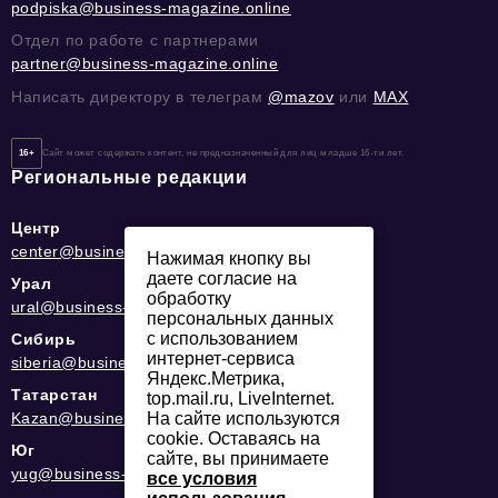
podpiska@business-magazine.online
Отдел по работе с партнерами
partner@business-magazine.online
Написать директору в телеграм
@mazov
или
MAX
16+
Сайт может содержать контент, не предназначенный для лиц младше 16-ти лет.
Региональные редакции
Центр
center@business-magazine.online
Нажимая кнопку вы
даете согласие на
Урал
обработку
ural@business-magazine.online
персональных данных
с использованием
Сибирь
интернет-сервиса
siberia@business-magazine.online
Яндекс.Метрика,
Татарстан
top.mail.ru, LiveInternet.
Kazan@business-magazine.online
На сайте используются
cookie. Оставаясь на
Юг
сайте, вы принимаете
yug@business-magazine.online
все условия