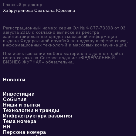
Главный редактор
Хайрутдинова Светлана Юрьевна
Регистрационный номер: серия Эл № ФС77-73398 от 03
августа 2018 г. согласно выписке из реестра
зарегистрированных средств массовой информации
выдана Федеральной службой по надзору в сфере связи,
информационных технологий и массовых коммуникаций.
При использовании любого материала с данного сайта
гипер-ссылка на Сетевое издание «ФЕДЕРАЛЬНЫЙ
БИЗНЕС ЖУРНАЛ» обязательна.
Новости
Инвестиции
События
Ниши и рынки
Технологии и тренды
Инфраструктура развития
Тема номера
HR
Персона номера