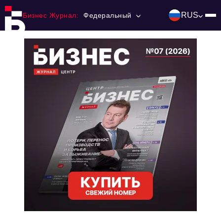
RUS
Бизнес Журнал:
Федеральный
Главная
Франчайзинг
Номера журнала
Контакты
Категории:
Инвестиции
События
Ниши и рынки
Технологии и тренды
Инфраструктура развития