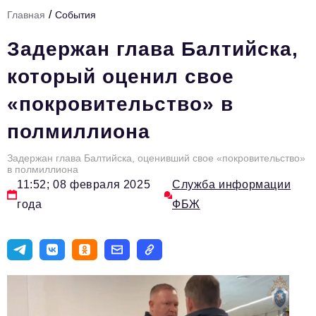
/
Главная
События
Тема номера
Задержан глава Балтийска,
HR
который оценил свое
Персона номера
«покровительство» в
Юридический практикум
полмиллиона
Стиль жизни
Туризм
Задержан глава Балтийска, оценивший свое «покровительство»
в полмиллиона
11:52; 08 февраля 2025
Служба информации
Импортозамещение
года
ФБЖ
ОПК
Эксперты
Авторские материалы
Видео