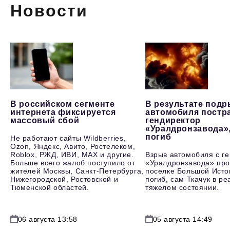
Новости
В российском сегменте
В результате под
интернета фиксируется
автомобиля постр
массовый сбой
гендиректор
«Уралдронзавода»
погиб
Не работают сайты Wildberries,
Ozon, Яндекс, Авито, Ростелеком,
Roblox, РЖД, ИВИ, MAX и другие.
Взрыв автомобиля с г
Больше всего жалоб поступило от
«Уралдронзавода» про
жителей Москвы, Санкт-Петербурга,
поселке Большой Исто
Нижегородской, Ростовской и
погиб, сам Ткачук в р
Тюменской областей.
тяжелом состоянии.
06 августа 13:58
05 августа 14:49