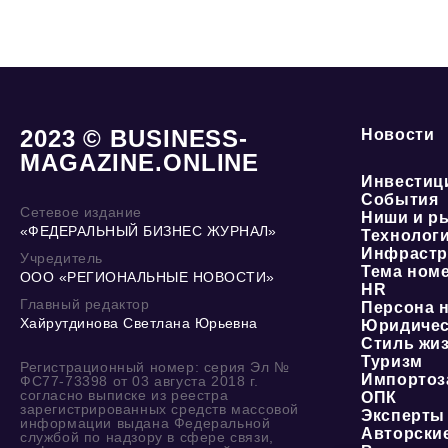
2023 © BUSINESS-
Новости
MAGAZINE.ONLINE
Инвестиц
События
Сетевое издание
Ниши и р
«ФЕДЕРАЛЬНЫЙ БИЗНЕС ЖУРНАЛ»
Технолог
Инфрастр
Учредитель
Тема ном
ООО «РЕГИОНАЛЬНЫЕ НОВОСТИ»
HR
Главный редактор
Персона 
Хайрутдинова Светлана Юрьевна
Юридичес
Стиль жи
Туризм
Регистрационный номер: серия Эл №
Импортоз
ФС77-73398 от 03 августа 2018 г.
согласно выписке из реестра
ОПК
зарегистрированных средств массовой
Эксперты
информации выдана Федеральной
Авторски
службой по надзору в сфере связи,