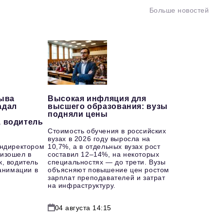
Больше новостей
рыва
Высокая инфляция для
адал
высшего образования: вузы
подняли цены
, водитель
Стоимость обучения в российских
вузах в 2026 году выросла на
ендиректором
10,7%, а в отдельных вузах рост
изошел в
составил 12–14%, на некоторых
к, водитель
специальностях — до трети. Вузы
еанимации в
объясняют повышение цен ростом
зарплат преподавателей и затрат
на инфраструктуру.
04 августа 14:15