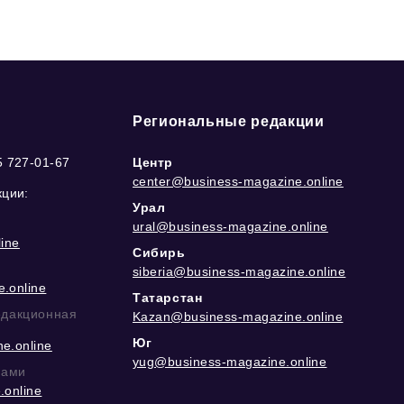
Региональные редакции
5 727-01-67
Центр
center@business-magazine.online
кции:
Урал
ural@business-magazine.online
ine
Сибирь
siberia@business-magazine.online
.online
Татарстан
едакционная
Kazan@business-magazine.online
Юг
e.online
yug@business-magazine.online
рами
.online