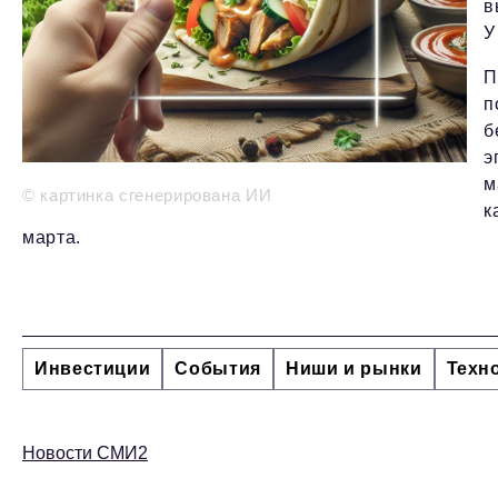
в
У
П
п
б
э
м
© картинка сгенерирована ИИ
к
марта.
Инвестиции
События
Ниши и рынки
Техн
Новости СМИ2