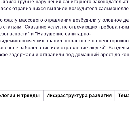
ыявила грубые нарушения санитарного законодательст
 всех отравившихся выявили возбудителя сальмонелле
о факту массового отравления возбудили уголовное де
о статьям "Оказание услуг, не отвечающих требования
езопасности" и "Нарушение санитарно-
пидемиологических правил, повлекшее по неосторожно
ассовое заболевание или отравление людей". Владель
афе задержали и отправили под домашний арест до ко
ологии и тренды
Инфраструктура развития
Тем