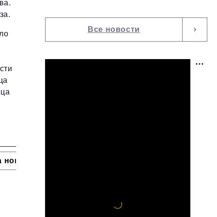
ва.
за.
Все новости
ло
м
сти
ца
нца
а номера
HR
Персона номера
Юридический п