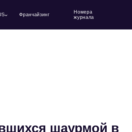
Номера
US
Франчайзинг
журнала
ившихся шаурмой в