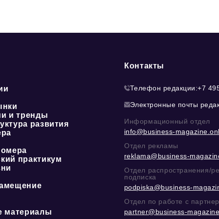
Контакты
Телефон редакции:
+7 49
ии
Электронные почты реда
ынки
ии и тренды
Информационный отдел
уктура развития
info@business-magazine.onl
ера
Отдел рекламы
номера
reklama@business-magazine
кий практикум
зни
Отдел распространения/р
подписка
амещение
podpiska@business-magazin
Отдел по работе с партне
е материалы
partner@business-magazine