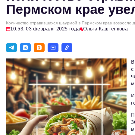
Пермском крае уве
Количество отравившихся шаурмой в Пермском крае возросло д
10:53; 03 февраля 2025 года
Ольга Каштенкова
В
с
ч
м
И
г
П
3
м