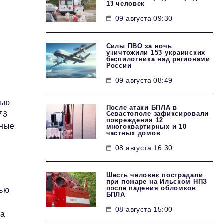
13 человек
09 августа 09:30
Силы ПВО за ночь
уничтожили 153 украинских
беспилотника над регионами
России
09 августа 08:49
щью
После атаки БПЛА в
Севастополе зафиксировали
73
повреждения 12
нные
многоквартирных и 10
частных домов
.
08 августа 16:30
Шесть человек пострадали
при пожаре на Ильском НПЗ
после падения обломков
щью
БПЛА
08 августа 15:00
та